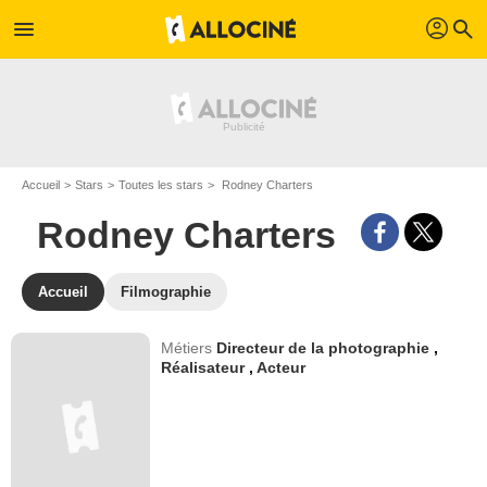
profil
menu
search
Accueil
Stars
Toutes les stars
Rodney Charters
Rodney Charters
Accueil
Filmographie
Métiers
Directeur de la photographie
,
Réalisateur
,
Acteur