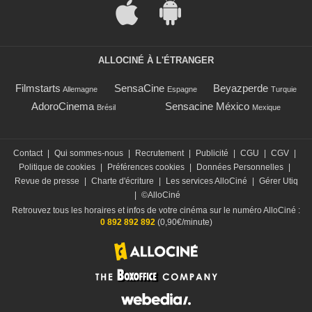
ALLOCINÉ À L'ÉTRANGER
Filmstarts
SensaCine
Beyazperde
Allemagne
Espagne
Turquie
AdoroCinema
Sensacine México
Brésil
Mexique
Contact
|
Qui sommes-nous
|
Recrutement
|
Publicité
|
CGU
|
CGV
|
Politique de cookies
|
Préférences cookies
|
Données Personnelles
|
Revue de presse
|
Charte d'écriture
|
Les services AlloCiné
|
Gérer Utiq
|
©AlloCiné
Retrouvez tous les horaires et infos de votre cinéma sur le numéro AlloCiné :
0 892 892 892
(0,90€/minute)