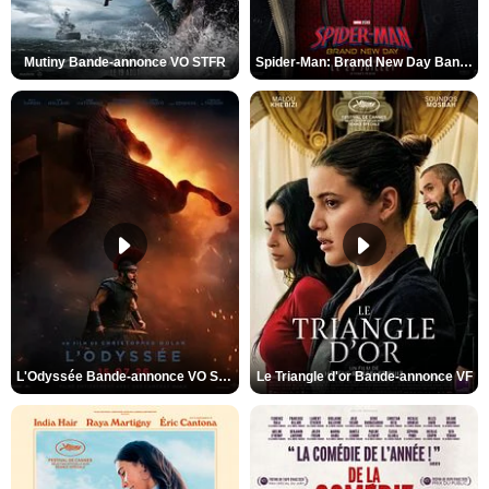
Mutiny Bande-annonce VO STFR
Spider-Man: Brand New Day Bande-annonce VO STFR
L'Odyssée Bande-annonce VO STFR
Le Triangle d'or Bande-annonce VF