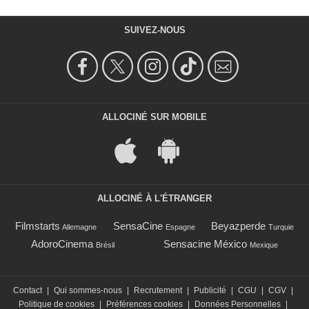
SUIVEZ-NOUS
ALLOCINÉ SUR MOBILE
ALLOCINÉ À L'ÉTRANGER
Filmstarts
SensaCine
Beyazperde
Allemagne
Espagne
Turquie
AdoroCinema
Sensacine México
Brésil
Mexique
Contact
|
Qui sommes-nous
|
Recrutement
|
Publicité
|
CGU
|
CGV
|
Politique de cookies
|
Préférences cookies
|
Données Personnelles
|