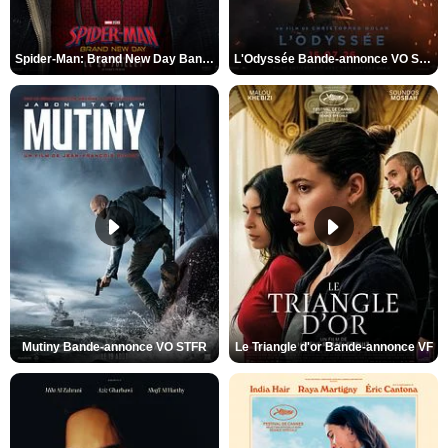
Spider-Man: Brand New Day Bande-annonce VO STFR
L'Odyssée Bande-annonce VO STFR
Mutiny Bande-annonce VO STFR
Le Triangle d'or Bande-annonce VF