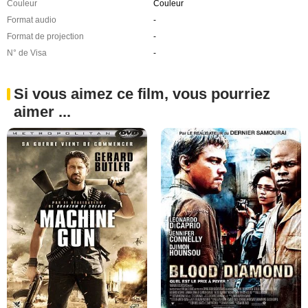
Couleur
Couleur
Format audio
-
Format de projection
-
N° de Visa
-
Si vous aimez ce film, vous pourriez
aimer ...