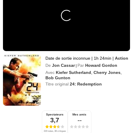
Date de sortie inconnue
|
1h 24min
|
Action
De
Jon Cassar
Par
Howard Gordon
|
Avec
Kiefer Sutherland
,
Cherry Jones
,
Bob Gunton
Titre original
24: Redemption
Spectateurs
Mes amis
3,7
--
319 notes, 38 critiques