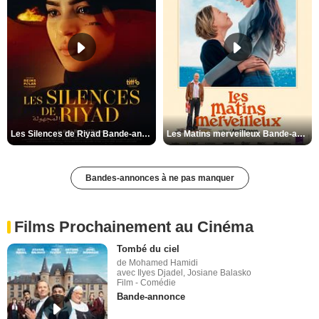
Les Silences de Riyad Bande-annonce VO STFR
Les Matins merveilleux Bande-annonce VF
Bandes-annonces à ne pas manquer
Films Prochainement au Cinéma
Tombé du ciel
de Mohamed Hamidi
avec Ilyes Djadel, Josiane Balasko
Film - Comédie
Bande-annonce