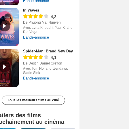
Bande-annonce
In Waves
4,2
De Phuong Mai Nguyen
Avec Lyna Khoudri, Paul Kircher,
Rio Vega
Bande-annonce
Spider-Man: Brand New Day
4,1
De Destin Daniel Cretton
Avec Tom Holland, Zendaya,
Sadie Sink
Bande-annonce
Tous les meilleurs films au ciné
ailers des films
ochainement au cinéma
Tombé du ciel Bande-annonce VF
La fin d’Oak Street Bande-annonce VO STFR
Soudain Bande-annonce VF STFR