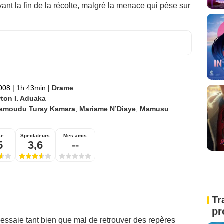
ant la fin de la récolte, malgré la menace qui pèse sur
2008
|
1h 43min
|
Drame
ton I. Aduaka
amoudu Turay Kamara
,
Mariame N’Diaye
,
Mamusu
se
Spectateurs
Mes amis
5
3,6
--
Tr
pr
 essaie tant bien que mal de retrouver des repères