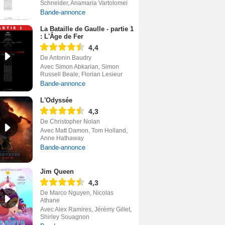
Schneider, Anamaria Vartolomei
Bande-annonce
La Bataille de Gaulle - partie 1
: L'Âge de Fer
4,4
De Antonin Baudry
Avec Simon Abkarian, Simon
Russell Beale, Florian Lesieur
Bande-annonce
L'Odyssée
4,3
De Christopher Nolan
Avec Matt Damon, Tom Holland,
Anne Hathaway
Bande-annonce
Jim Queen
4,3
De Marco Nguyen, Nicolas
Athane
Avec Alex Ramires, Jérémy Gillet,
Shirley Souagnon