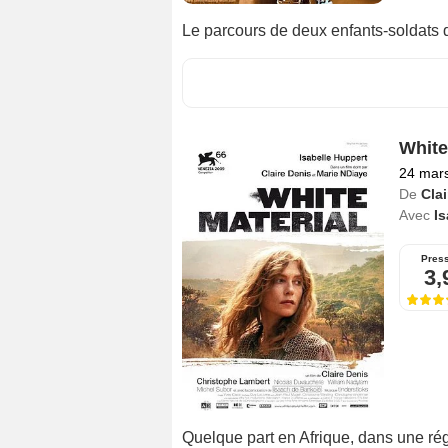
Le parcours de deux enfants-soldats 
White
24 mar
De
Clai
Avec
Is
Pres
3,
Quelque part en Afrique, dans une régi