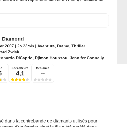
d Diamond
ier 2007
|
2h 23min
|
Aventure
,
Drame
,
Thriller
ard Zwick
eonardo DiCaprio
,
Djimon Hounsou
,
Jennifer Connelly
se
Spectateurs
Mes amis
5
4,1
--
é dans la contrebande de diamants utilisés pour