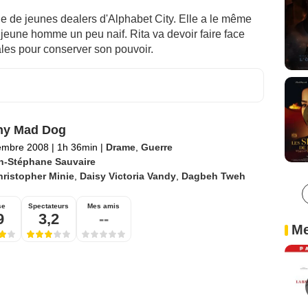
e de jeunes dealers d'Alphabet City. Elle a le même
jeune homme un peu naif. Rita va devoir faire face
ales pour conserver son pouvoir.
ny Mad Dog
embre 2008
|
1h 36min
|
Drame
,
Guerre
n-Stéphane Sauvaire
ristopher Minie
,
Daisy Victoria Vandy
,
Dagbeh Tweh
se
Spectateurs
Mes amis
9
3,2
--
Me