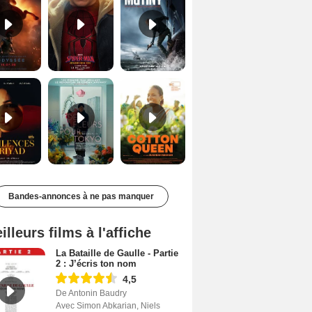
Les Silences de Riyad Bande-annonce VO STFR
Des Fleurs pour Tokyo Bande-annonce VO STFR
Cotton Queen Bande-annonce VO STFR
Bandes-annonces à ne pas manquer
illeurs films à l'affiche
La Bataille de Gaulle - Partie
2 : J’écris ton nom
4,5
De Antonin Baudry
Avec Simon Abkarian, Niels