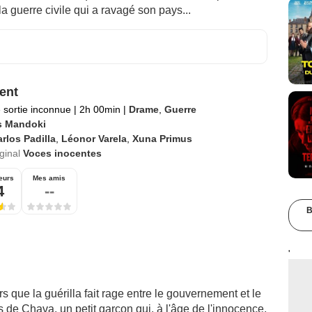
a guerre civile qui a ravagé son pays...
ent
 sortie inconnue
|
2h 00min
|
Drame
,
Guerre
s Mandoki
rlos Padilla
,
Léonor Varela
,
Xuna Primus
iginal
Voces inocentes
eurs
Mes amis
4
--
B
'
 que la guérilla fait rage entre le gouvernement et le
rs de Chava, un petit garçon qui, à l'âge de l'innocence,