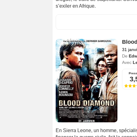
s’exiler en Afrique.
Bloo
31 janv
De
Edw
Avec
L
Pres
3,
En Sierra Leone, un homme, spécialis