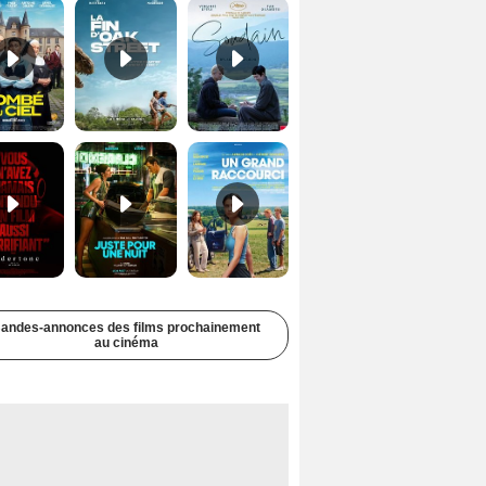
Undertone Bande-annonce VO STFR
Juste pour une nuit Bande-annonce VO STFR
Un grand raccourci Bande-annonce VF
andes-annonces des films prochainement
au cinéma