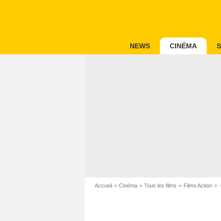
NEWS
CINÉMA
S
Accueil
Cinéma
Tous les films
Films Action