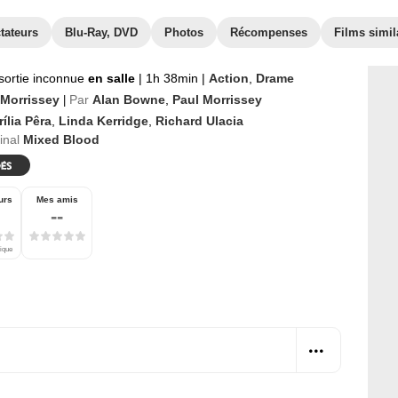
tateurs
Blu-Ray, DVD
Photos
Récompenses
Films simil
sortie inconnue
en salle
|
1h 38min
|
Action
,
Drame
 Morrissey
Par
Alan Bowne
,
Paul Morrissey
|
ília Pêra
,
Linda Kerridge
,
Richard Ulacia
ginal
Mixed Blood
urs
Mes amis
--
tique