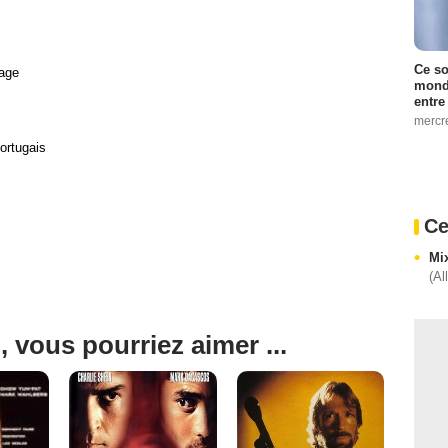
Ce so
age
monde
entre
mercr
ortugais
Ce
Mi
(Al
, vous pourriez aimer ...