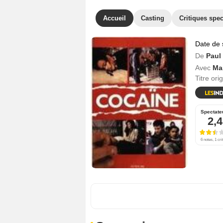
Accueil
Casting
Critiques spec
Date de 
De
Paul
Avec
Mar
Titre ori
Spectate
2,4
6 notes, 1 cri