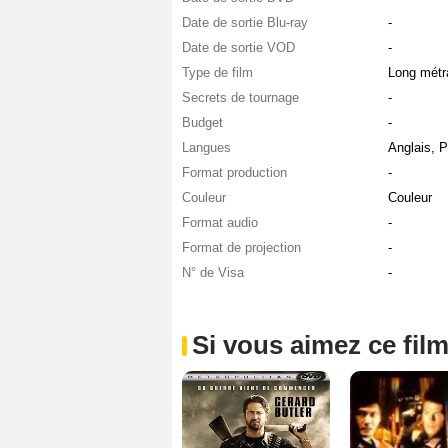
Date de sortie Blu-ray
-
Date de sortie VOD
-
Type de film
Long métr
Secrets de tournage
-
Budget
-
Langues
Anglais, P
Format production
-
Couleur
Couleur
Format audio
-
Format de projection
-
N° de Visa
-
Si vous aimez ce film