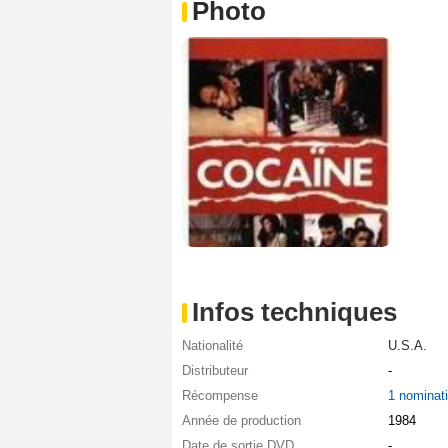
Photo
Infos techniques
Nationalité
U.S.A.
Distributeur
-
Récompense
1 nominat
Année de production
1984
Date de sortie DVD
-