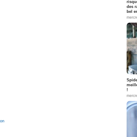
risqu
des r
bel 
mercr
Spid
meill
!
mercr
ion