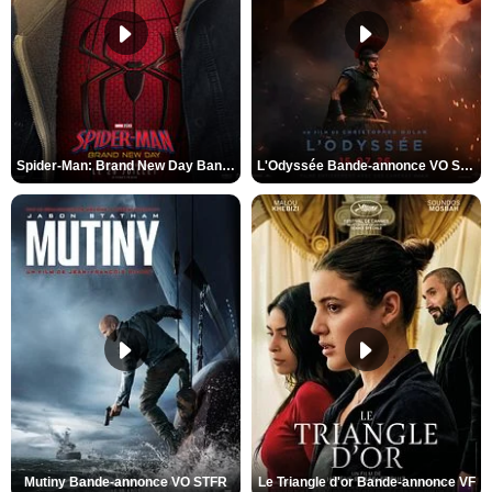
Spider-Man: Brand New Day Bande-annonce VO STFR
L'Odyssée Bande-annonce VO STFR
Mutiny Bande-annonce VO STFR
Le Triangle d'or Bande-annonce VF