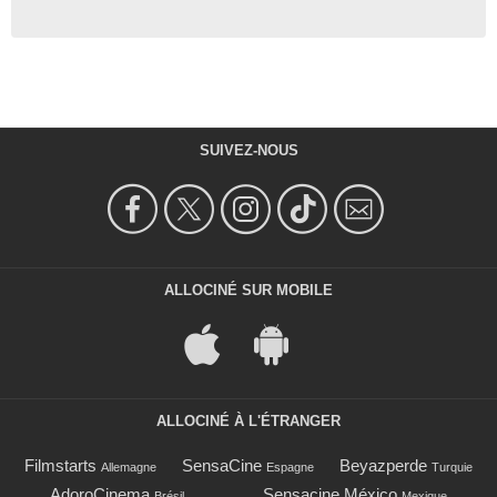
SUIVEZ-NOUS
ALLOCINÉ SUR MOBILE
ALLOCINÉ À L'ÉTRANGER
Filmstarts
SensaCine
Beyazperde
Allemagne
Espagne
Turquie
AdoroCinema
Sensacine México
Brésil
Mexique