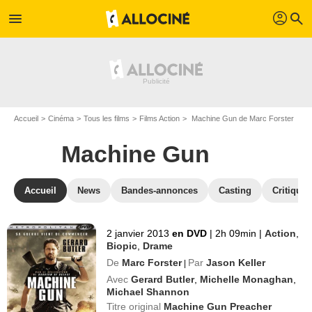
profil
menu
search
Accueil
Cinéma
Tous les films
Films Action
Machine Gun de Marc Forster
Machine Gun
Accueil
News
Bandes-annonces
Casting
Critiques
2 janvier 2013
en DVD
|
2h 09min
|
Action
,
Biopic
,
Drame
De
Marc Forster
Par
Jason Keller
|
Avec
Gerard Butler
,
Michelle Monaghan
,
Michael Shannon
Titre original
Machine Gun Preacher