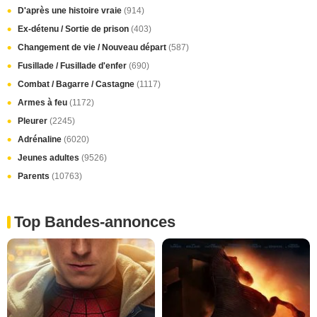
D'après une histoire vraie
(914)
Ex-détenu / Sortie de prison
(403)
Changement de vie / Nouveau départ
(587)
Fusillade / Fusillade d'enfer
(690)
Combat / Bagarre / Castagne
(1117)
Armes à feu
(1172)
Pleurer
(2245)
Adrénaline
(6020)
Jeunes adultes
(9526)
Parents
(10763)
Top Bandes-annonces