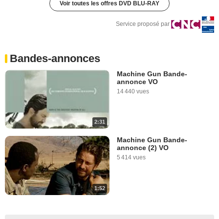
Voir toutes les offres DVD BLU-RAY
Service proposé par
Bandes-annonces
Machine Gun Bande-
annonce VO
14 440 vues
2:31
Machine Gun Bande-
annonce (2) VO
5 414 vues
1:52