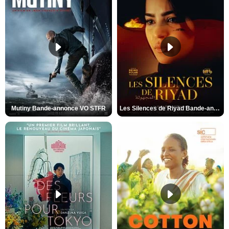
Mutiny Bande-annonce VO STFR
Les Silences de Riyad Bande-annonce VO STFR