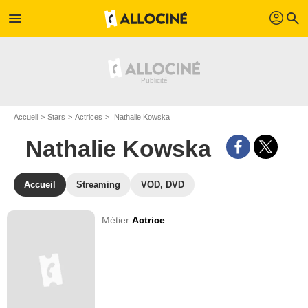
profil
menu
search
Accueil
Stars
Actrices
Nathalie Kowska
Nathalie Kowska
Accueil
Streaming
VOD, DVD
Métier
Actrice