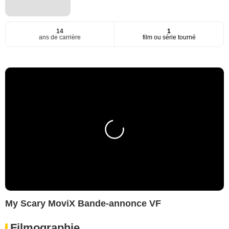
14
1
ans de carrière
film ou série tourné
My Scary MoviX Bande-annonce VF
Filmographie