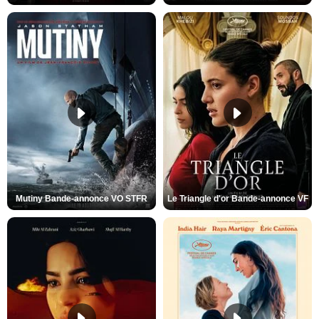
Mutiny Bande-annonce VO STFR
Le Triangle d'or Bande-annonce VF