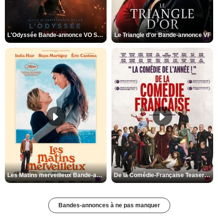
L'Odyssée Bande-annonce VO STFR
Le Triangle d'or Bande-annonce VF
Les Matins merveilleux Bande-annonce VF
De la Comédie-Française Teaser VF
Bandes-annonces à ne pas manquer