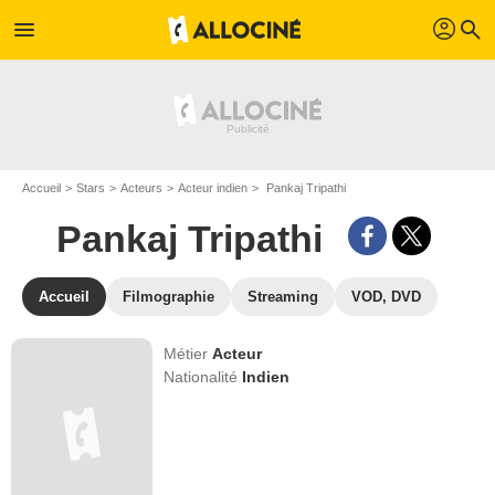
profil
menu
search
Accueil
Stars
Acteurs
Acteur indien
Pankaj Tripathi
Pankaj Tripathi
Accueil
Filmographie
Streaming
VOD, DVD
Métier
Acteur
Nationalité
Indien