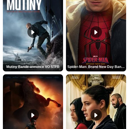
Mutiny Bande-annonce VO STFR
Spider-Man: Brand New Day Bande-annonce VO STFR