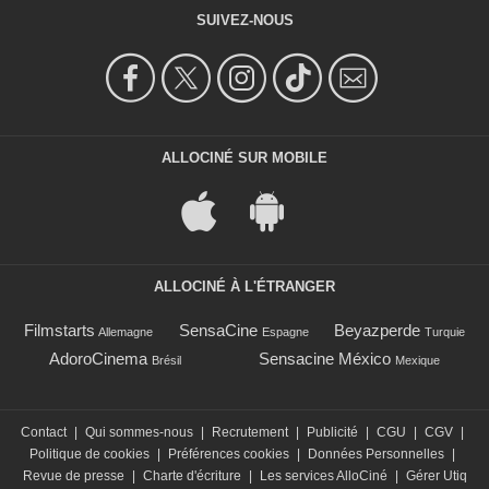
SUIVEZ-NOUS
ALLOCINÉ SUR MOBILE
ALLOCINÉ À L'ÉTRANGER
Filmstarts
SensaCine
Beyazperde
Allemagne
Espagne
Turquie
AdoroCinema
Sensacine México
Brésil
Mexique
Contact
|
Qui sommes-nous
|
Recrutement
|
Publicité
|
CGU
|
CGV
|
Politique de cookies
|
Préférences cookies
|
Données Personnelles
|
Revue de presse
|
Charte d'écriture
|
Les services AlloCiné
|
Gérer Utiq