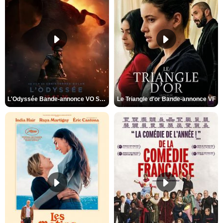
L'Odyssée Bande-annonce VO STFR
Le Triangle d'or Bande-annonce VF