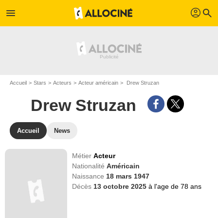
profil
menu
search
Accueil
Stars
Acteurs
Acteur américain
Drew Struzan
Drew Struzan
Accueil
News
Métier
Acteur
Nationalité
Américain
Naissance
18 mars 1947
Décès
13 octobre 2025
à l'age de 78 ans