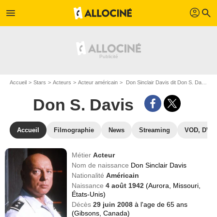
profil
menu
search
Accueil
Stars
Acteurs
Acteur américain
Don Sinclair Davis dit Don S. Davis
Don S. Davis
Accueil
Filmographie
News
Streaming
VOD, DVD
Métier
Acteur
Nom de naissance
Don Sinclair Davis
Nationalité
Américain
Naissance
4 août 1942
(Aurora, Missouri,
États-Unis)
Décès
29 juin 2008
à l'age de 65 ans
(Gibsons, Canada)