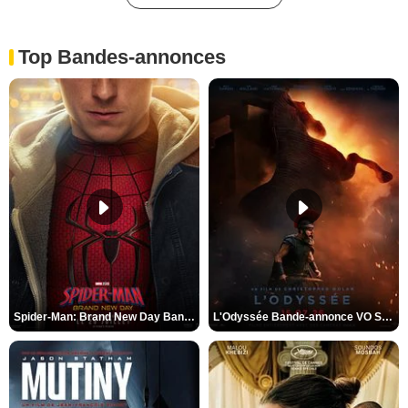
Top Bandes-annonces
Spider-Man: Brand New Day Bande-annonce VO STFR
L'Odyssée Bande-annonce VO STFR