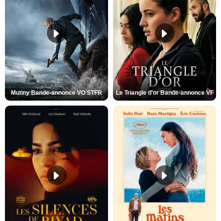
Mutiny Bande-annonce VO STFR
Le Triangle d'or Bande-annonce VF