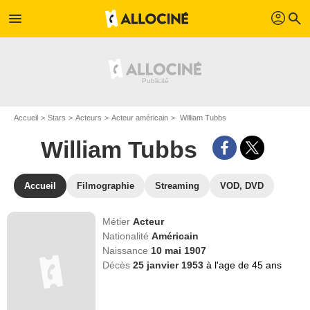
profil
menu
search
Accueil
Stars
Acteurs
Acteur américain
William Tubbs
William Tubbs
Accueil
Filmographie
Streaming
VOD, DVD
Métier
Acteur
Nationalité
Américain
Naissance
10 mai 1907
Décès
25 janvier 1953
à l'age de 45 ans