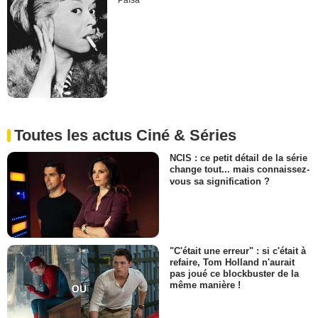
Païsa
Toutes les actus Ciné & Séries
NCIS : ce petit détail de la série
change tout... mais connaissez-
vous sa signification ?
"C'était une erreur" : si c'était à
refaire, Tom Holland n'aurait
pas joué ce blockbuster de la
même manière !