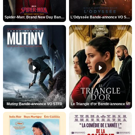
Spider-Man: Brand New Day Bande-annonce VO STFR
L'Odyssée Bande-annonce VO STFR
Mutiny Bande-annonce VO STFR
Le Triangle d'or Bande-annonce VF