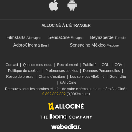
ALLOCINÉ À L'ÉTRANGER
Filmstarts
SensaCine
Beyazperde
Allemagne
Espagne
Turquie
AdoroCinema
Sensacine México
Brésil
Mexique
Contact
|
Qui sommes-nous
|
Recrutement
|
Publicité
|
CGU
|
CGV
|
Politique de cookies
|
Préférences cookies
|
Données Personnelles
|
Revue de presse
|
Charte d'écriture
|
Les services AlloCiné
|
Gérer Utiq
|
©AlloCiné
Retrouvez tous les horaires et infos de votre cinéma sur le numéro AlloCiné :
0 892 892 892
(0,90€/minute)