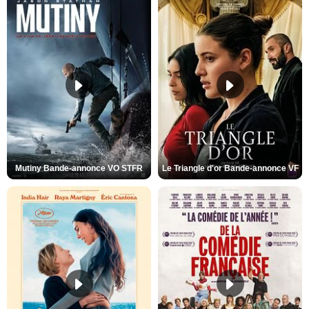
Mutiny Bande-annonce VO STFR
Le Triangle d'or Bande-annonce VF