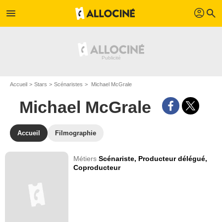
profil
menu
search
Accueil
Stars
Scénaristes
Michael McGrale
Michael McGrale
Accueil
Filmographie
Métiers
Scénariste,
Producteur délégué,
Coproducteur