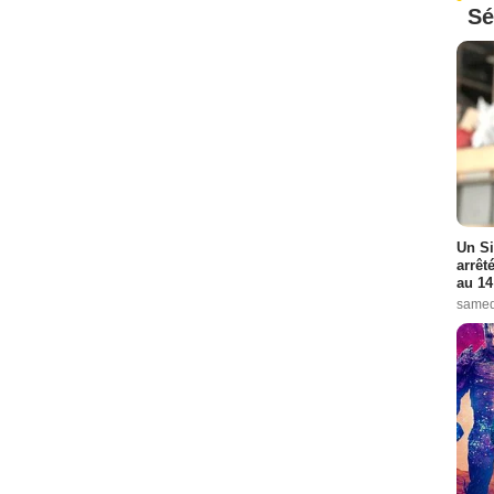
Sé
Un Si
arrêt
au 14
samed