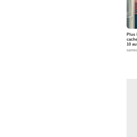
Plus 
cache
10 au
samed