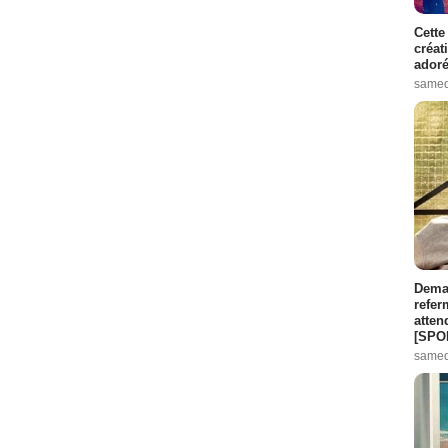
Cette
créat
adoré
samed
Demai
refer
atten
[SPO
samed