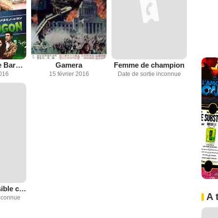
Gamera contre Barugon
Gamera
Femme de champion
2016
15 février 2016
Date de sortie inconnue
L’Homme Invisible contre la mouche humaine
A 
inconnue