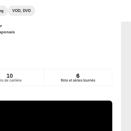
ng
VOD, DVD
r
aponais
10
6
ns de carrière
films et séries tournés