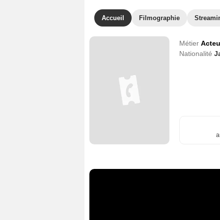
Accueil
Filmographie
Streami
Métier
Acteu
Nationalité
J
a