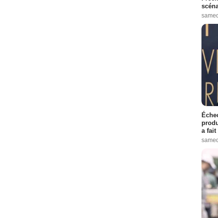
scéna
samed
Échec
produ
a fai
samed