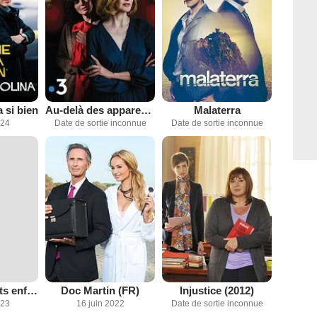
 si bien
Au-delà des apparences
Malaterra
024
Date de sortie inconnue
Date de sortie inconnue
L'île aux secrets enfouis
Doc Martin (FR)
Injustice (2012)
023
16 juin 2022
Date de sortie inconnue