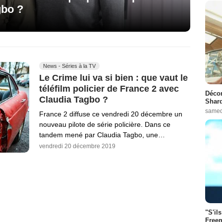
gbo ?
News - Séries à la TV
Le Crime lui va si bien : que vaut le
téléfilm policier de France 2 avec
Décon
Claudia Tagbo ?
Shard
samed
France 2 diffuse ce vendredi 20 décembre un
nouveau pilote de série policière. Dans ce
tandem mené par Claudia Tagbo, une…
vendredi 20 décembre 2019
"S'il
Freem