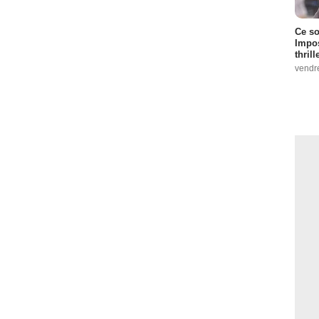
Ce so
Impos
thrill
vendr