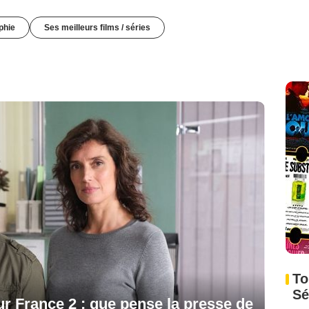
phie
Ses meilleurs films / séries
To
Sé
sur France 2 : que pense la presse de