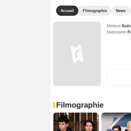
Accueil
Filmographie
News
Métiers
Scén
Nationalité
F
Filmographie