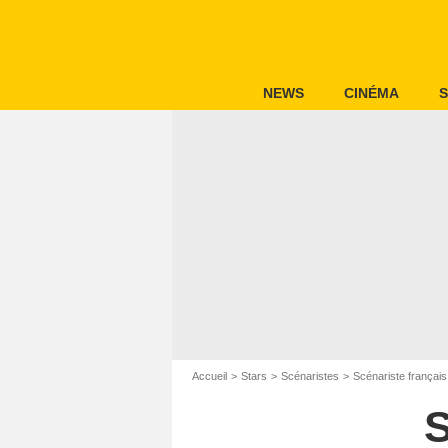
NEWS
CINÉMA
S
Accueil
Stars
Scénaristes
Scénariste français