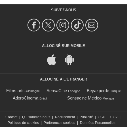
SUIVEZ-NOUS
ALLOCINÉ SUR MOBILE
ALLOCINÉ À L'ÉTRANGER
Filmstarts
SensaCine
Beyazperde
Allemagne
Espagne
Turquie
AdoroCinema
Sensacine México
Brésil
Mexique
Contact
|
Qui sommes-nous
|
Recrutement
|
Publicité
|
CGU
|
CGV
|
Politique de cookies
|
Préférences cookies
|
Données Personnelles
|