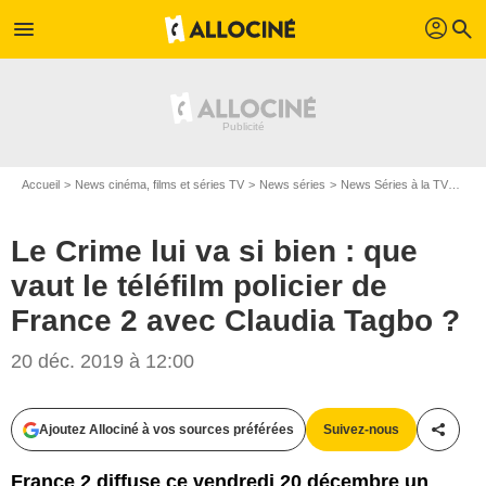
profil
menu
search
Accueil
News cinéma, films et séries TV
News séries
News Séries à la TV
Le C
Le Crime lui va si bien : que
vaut le téléfilm policier de
France 2 avec Claudia Tagbo ?
20 déc. 2019 à 12:00
France 2
Ajoutez Allociné à vos sources préférées
Suivez-nous
Partag
France 2 diffuse ce vendredi 20 décembre un