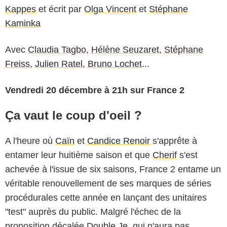
Kappes
et écrit par
Olga Vincent
et
Stéphane
Kaminka
Avec
Claudia Tagbo
,
Hélène Seuzaret,
Stéphane
Freiss
,
Julien Ratel
,
Bruno Lochet
...
Vendredi 20 décembre à 21h sur France 2
Ça vaut le coup d'oeil ?
A l'heure où
Caïn
et
Candice Renoir
s'apprête à
entamer leur huitième saison et que
Cherif
s'est
achevée à l'issue de six saisons, France 2 entame un
véritable renouvellement de ses marques de séries
procédurales cette année en lançant des unitaires
"test" auprès du public. Malgré l'échec de la
proposition décalée
Double Je
, qui n'aura pas