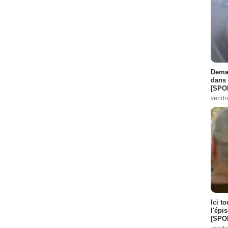
Demai
dans 
[SPO
vendr
Ici t
l'épi
[SPO