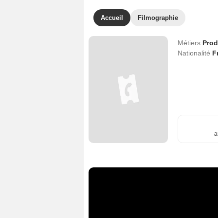
Accueil
Filmographie
Métiers
Prod
Nationalité
F
a