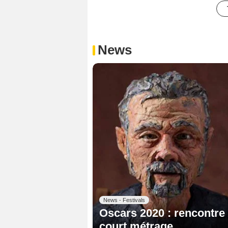
News
News - Festivals
Oscars 2020 : rencontre 
court métrage