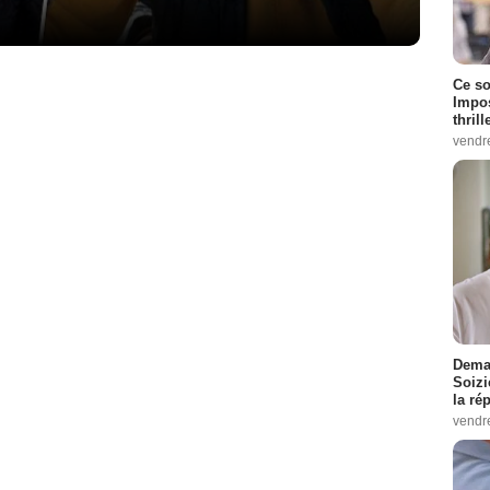
Ce so
Impos
thrill
vendr
Demai
Soizi
la ré
vendr