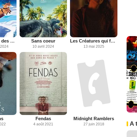
Le Grand Noël des animaux
Sans coeur
Les Créatures qui fondent au soleil
 2024
10 avril 2024
13 mai 2025
ns
Fendas
Midnight Ramblers
A 
2022
4 août 2021
27 juin 2018