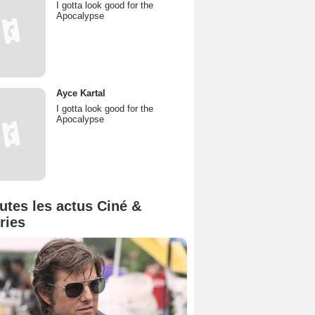
I gotta look good for the
Apocalypse
Ayce Kartal
I gotta look good for the
Apocalypse
utes les actus Ciné &
ries