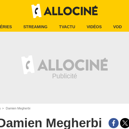
ÉRIES
STREAMING
TVACTU
VIDÉOS
VOD
s
Damien Megherbi
Damien Megherbi