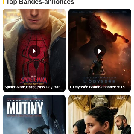
Top Bandes-annonces
Spider-Man: Brand New Day Bande-annonce VO STFR
L'Odyssée Bande-annonce VO STFR