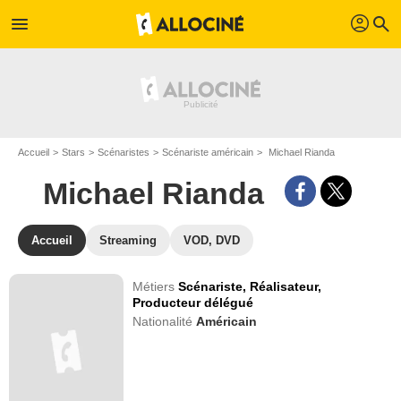
profil
menu
search
Accueil
Stars
Scénaristes
Scénariste américain
Michael Rianda
Michael Rianda
Accueil
Streaming
VOD, DVD
Métiers
Scénariste,
Réalisateur,
Producteur délégué
Nationalité
Américain