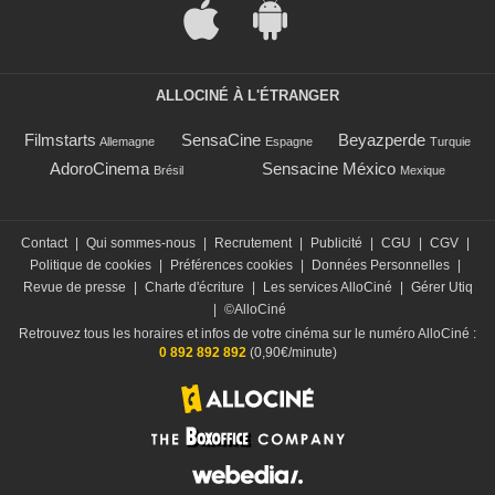
ALLOCINÉ À L'ÉTRANGER
Filmstarts
SensaCine
Beyazperde
Allemagne
Espagne
Turquie
AdoroCinema
Sensacine México
Brésil
Mexique
Contact
|
Qui sommes-nous
|
Recrutement
|
Publicité
|
CGU
|
CGV
|
Politique de cookies
|
Préférences cookies
|
Données Personnelles
|
Revue de presse
|
Charte d'écriture
|
Les services AlloCiné
|
Gérer Utiq
|
©AlloCiné
Retrouvez tous les horaires et infos de votre cinéma sur le numéro AlloCiné :
0 892 892 892
(0,90€/minute)