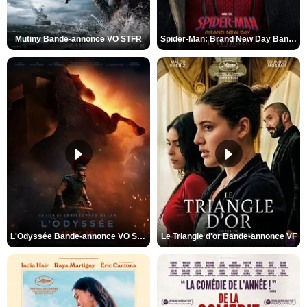
Mutiny Bande-annonce VO STFR
Spider-Man: Brand New Day Bande-annonce VO STFR
L'Odyssée Bande-annonce VO STFR
Le Triangle d'or Bande-annonce VF