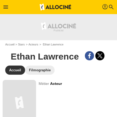
profil
menu
search
Accueil
Stars
Acteurs
Ethan Lawrence
Ethan Lawrence
Accueil
Filmographie
Métier
Acteur