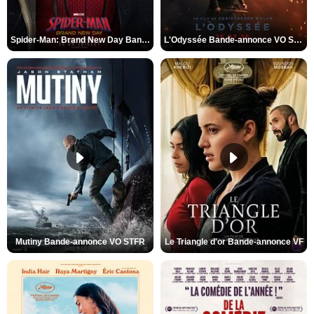
Spider-Man: Brand New Day Bande-annonce VO STFR
L'Odyssée Bande-annonce VO STFR
Mutiny Bande-annonce VO STFR
Le Triangle d'or Bande-annonce VF