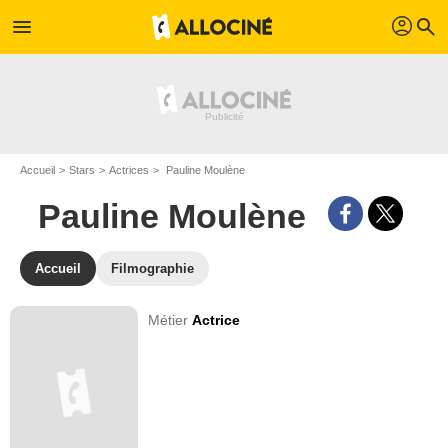
profil
menu
search
Accueil
Stars
Actrices
Pauline Moulène
Pauline Moulène
Accueil
Filmographie
Métier
Actrice