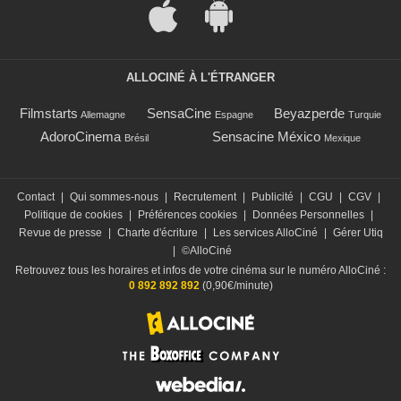
ALLOCINÉ À L'ÉTRANGER
Filmstarts
SensaCine
Beyazperde
Allemagne
Espagne
Turquie
AdoroCinema
Sensacine México
Brésil
Mexique
Contact
|
Qui sommes-nous
|
Recrutement
|
Publicité
|
CGU
|
CGV
|
Politique de cookies
|
Préférences cookies
|
Données Personnelles
|
Revue de presse
|
Charte d'écriture
|
Les services AlloCiné
|
Gérer Utiq
|
©AlloCiné
Retrouvez tous les horaires et infos de votre cinéma sur le numéro AlloCiné :
0 892 892 892
(0,90€/minute)