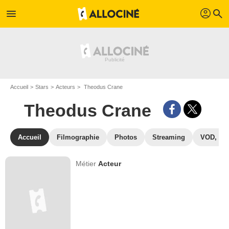
profil
menu
search
Accueil
Stars
Acteurs
Theodus Crane
Theodus Crane
Accueil
Filmographie
Photos
Streaming
VOD, DV
Métier
Acteur