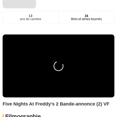
13
16
ans de carrière
films et séries tournés
Five Nights At Freddy's 2 Bande-annonce (2) VF
Filmographie