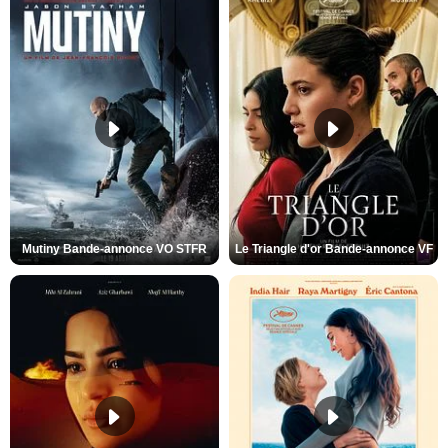
Mutiny Bande-annonce VO STFR
Le Triangle d'or Bande-annonce VF