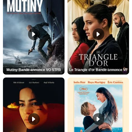
Mutiny Bande-annonce VO STFR
Le Triangle d'or Bande-annonce VF