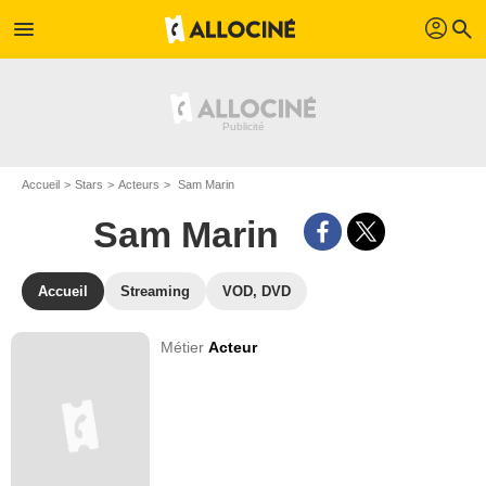
profil
menu
search
Accueil
Stars
Acteurs
Sam Marin
Sam Marin
Accueil
Streaming
VOD, DVD
Métier
Acteur