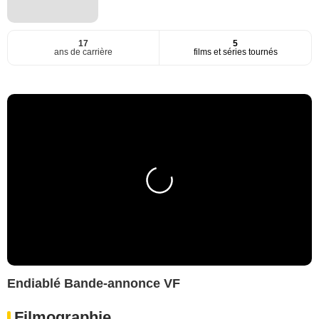
17
5
ans de carrière
films et séries tournés
Endiablé Bande-annonce VF
Filmographie