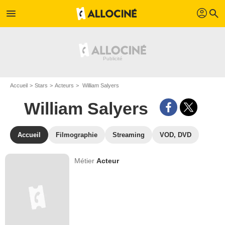
profil
menu
search
Accueil
Stars
Acteurs
William Salyers
William Salyers
Accueil
Filmographie
Streaming
VOD, DVD
Métier
Acteur