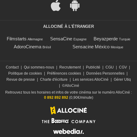
ALLOCINÉ À L'ÉTRANGER
Filmstarts
SensaCine
Beyazperde
Allemagne
Espagne
Turquie
AdoroCinema
Sensacine México
Brésil
Mexique
Contact
|
Qui sommes-nous
|
Recrutement
|
Publicité
|
CGU
|
CGV
|
Politique de cookies
|
Préférences cookies
|
Données Personnelles
|
Revue de presse
|
Charte d'écriture
|
Les services AlloCiné
|
Gérer Utiq
|
©AlloCiné
Retrouvez tous les horaires et infos de votre cinéma sur le numéro AlloCiné :
0 892 892 892
(0,90€/minute)