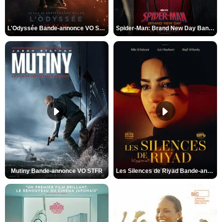
L'Odyssée Bande-annonce VO STFR
Spider-Man: Brand New Day Bande-annonce VO STFR
Mutiny Bande-annonce VO STFR
Les Silences de Riyad Bande-annonce VO STFR