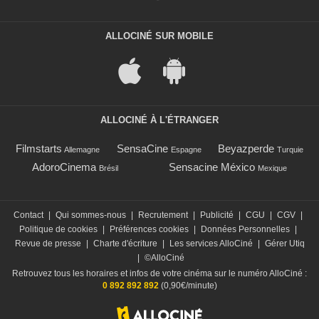
ALLOCINÉ SUR MOBILE
ALLOCINÉ À L'ÉTRANGER
Filmstarts
SensaCine
Beyazperde
Allemagne
Espagne
Turquie
AdoroCinema
Sensacine México
Brésil
Mexique
Contact
|
Qui sommes-nous
|
Recrutement
|
Publicité
|
CGU
|
CGV
|
Politique de cookies
|
Préférences cookies
|
Données Personnelles
|
Revue de presse
|
Charte d'écriture
|
Les services AlloCiné
|
Gérer Utiq
|
©AlloCiné
Retrouvez tous les horaires et infos de votre cinéma sur le numéro AlloCiné :
0 892 892 892
(0,90€/minute)