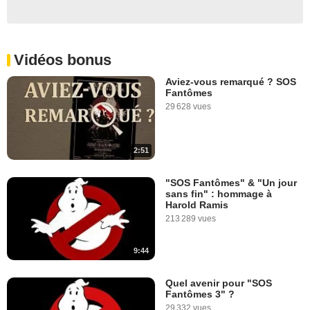
Vidéos bonus
Aviez-vous remarqué ? SOS
Fantômes
29 628 vues
2:51
"SOS Fantômes" & "Un jour
sans fin" : hommage à
Harold Ramis
213 289 vues
9:44
Quel avenir pour "SOS
Fantômes 3" ?
29 332 vues