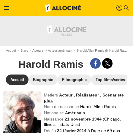
profil
menu
search
Accueil
Stars
Acteurs
Acteur américain
Harold Allen Ramis dit Harold Ramis
Harold Ramis
Accueil
Biographie
Filmographie
Top films/séries
Métiers
Acteur
,
Réalisateur
,
Scénariste
plus
Nom de naissance
Harold Allen Ramis
Nationalité
Américain
Naissance
21 novembre 1944
(Chicago,
Illinois - Etats-Unis)
Décès
24 février 2014
à l'age de 69 ans