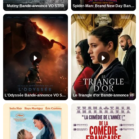
Mutiny Bande-annonce VO STFR
Spider-Man: Brand New Day Bande-annonce VO STFR
L'Odyssée Bande-annonce VO STFR
Le Triangle d'or Bande-annonce VF