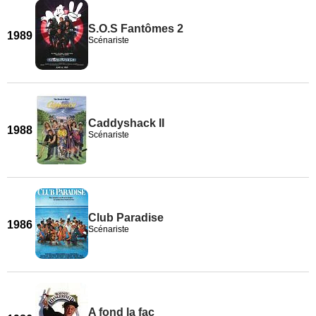
S.O.S Fantômes 2
1989
Scénariste
Caddyshack II
1988
Scénariste
Club Paradise
1986
Scénariste
A fond la fac