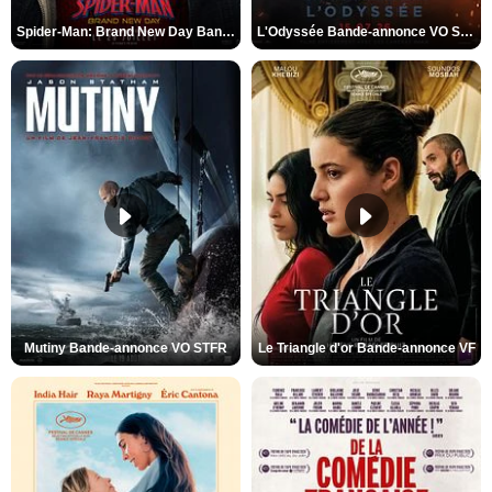
Spider-Man: Brand New Day Bande-annonce VO STFR
L'Odyssée Bande-annonce VO STFR
Mutiny Bande-annonce VO STFR
Le Triangle d'or Bande-annonce VF