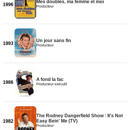
Mes doubles, ma femme et moi
1996
Producteur
Un jour sans fin
1993
Producteur
A fond la fac
1986
Producteur exécutif
The Rodney Dangerfield Show : It's Not
Easy Bein' Me (TV)
1982
Producteur