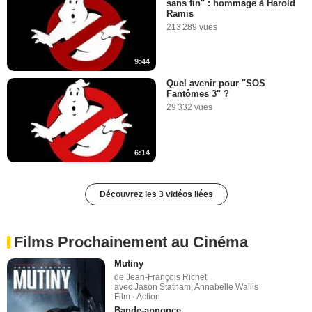
sans fin" : hommage à Harold
Ramis
213 289 vues
9:44
Quel avenir pour "SOS
Fantômes 3" ?
29 332 vues
6:14
Découvrez les 3 vidéos liées
Films Prochainement au Cinéma
Mutiny
de Jean-François Richet
avec Jason Statham, Annabelle Wallis
Film - Action
Bande-annonce