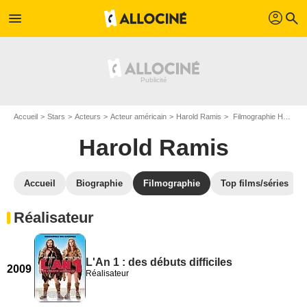
profil
menu
search
Accueil
Stars
Acteurs
Acteur américain
Harold Ramis
Filmographie Harold Ramis
Harold Ramis
Accueil
Biographie
Filmographie
Top films/séries
Réalisateur
L'An 1 : des débuts difficiles
2009
Réalisateur