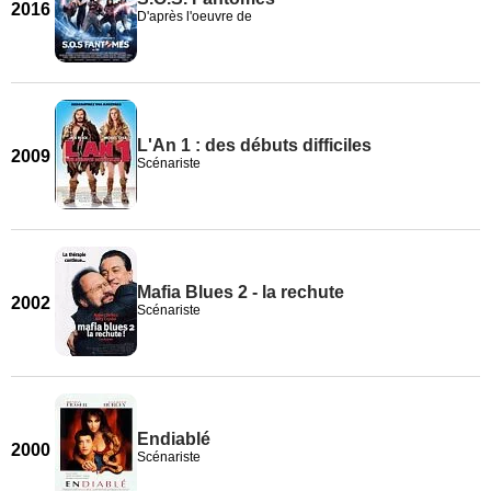
2016
D'après l'oeuvre de
L'An 1 : des débuts difficiles
2009
Scénariste
Mafia Blues 2 - la rechute
2002
Scénariste
Endiablé
2000
Scénariste