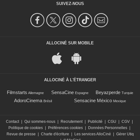
SUIVEZ-NOUS
ALLOCINÉ SUR MOBILE
ALLOCINÉ À L'ÉTRANGER
Filmstarts
SensaCine
Beyazperde
Allemagne
Espagne
Turquie
AdoroCinema
Sensacine México
Brésil
Mexique
Contact
|
Qui sommes-nous
|
Recrutement
|
Publicité
|
CGU
|
CGV
|
Politique de cookies
|
Préférences cookies
|
Données Personnelles
|
Revue de presse
|
Charte d'écriture
|
Les services AlloCiné
|
Gérer Utiq