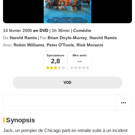
14 février 2006
en DVD
|
1h 36min
|
Comédie
De
Harold Ramis
Par
Brian Doyle-Murray
,
Harold Ramis
|
Avec
Robin Williams
,
Peter O'Toole
,
Rick Moranis
Spectateurs
Mes amis
2,8
--
VOD
Synopsis
Jack, un pompier de Chicago parti en retraite suite à un incident