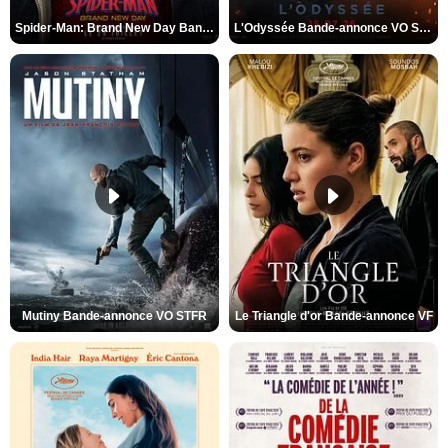
Spider-Man: Brand New Day Bande-annonce VO STFR
L'Odyssée Bande-annonce VO STFR
Mutiny Bande-annonce VO STFR
Le Triangle d'or Bande-annonce VF