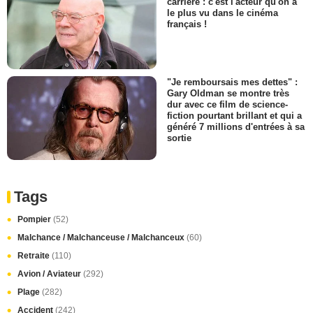
carrière : c'est l'acteur qu'on a
le plus vu dans le cinéma
français !
"Je remboursais mes dettes" :
Gary Oldman se montre très
dur avec ce film de science-
fiction pourtant brillant et qui a
généré 7 millions d'entrées à sa
sortie
Tags
Pompier
(52)
Malchance / Malchanceuse / Malchanceux
(60)
Retraite
(110)
Avion / Aviateur
(292)
Plage
(282)
Accident
(242)