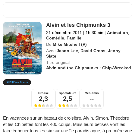
Alvin et les Chipmunks 3
21 décembre 2011
|
1h 30min
|
Animation
,
Comédie
,
Famille
De
Mike Mitchell (V)
Avec
Jason Lee
,
David Cross
,
Jenny
Slate
Titre original
Alvin and the Chipmunks : Chip-Wrecked
Dès 6 ans
Presse
Spectateurs
Mes amis
2,3
2,5
--
En vacances sur un bateau de croisière, Alvin, Simon, Théodore
et les Chipettes font les 400 coups. Mais leurs bêtises vont les
faire échouer tous les six sur une île paradisiaque, à première vue