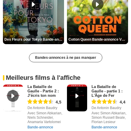
Des Fleurs pour Tokyo Bande-annonce VO STFR
Cotton Queen Bande-annonce VO STFR
Bandes-annonces à ne pas manquer
Meilleurs films à l'affiche
La Bataille de
La Bataille de
Gaulle - Partie 2 :
Gaulle - partie 1 :
J’écris ton nom
L'Âge de Fer
4,5
4,4
De Antonin Baudry
De Antonin Baudry
Avec Simon Abkarian,
Avec Simon Abkarian,
Niels Schneider,
Simon Russell Beale,
Anamaria Vartolomei
Florian Lesieur
Bande-annonce
Bande-annonce