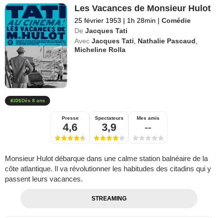
Les Vacances de Monsieur Hulot
25 février 1953
|
1h 28min
|
Comédie
De
Jacques Tati
Avec
Jacques Tati
,
Nathalie Pascaud
,
Micheline Rolla
Dès 8 ans
Presse
Spectateurs
Mes amis
4,6
3,9
--
Monsieur Hulot débarque dans une calme station balnéaire de la
côte atlantique. Il va révolutionner les habitudes des citadins qui y
passent leurs vacances.
STREAMING