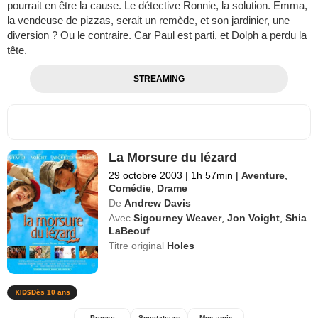
pourrait en être la cause. Le détective Ronnie, la solution. Emma,
la vendeuse de pizzas, serait un remède, et son jardinier, une
diversion ? Ou le contraire. Car Paul est parti, et Dolph a perdu la
tête.
STREAMING
La Morsure du lézard
29 octobre 2003
|
1h 57min
|
Aventure
,
Comédie
,
Drame
De
Andrew Davis
Avec
Sigourney Weaver
,
Jon Voight
,
Shia
LaBeouf
Titre original
Holes
Dès 10 ans
Presse
Spectateurs
Mes amis