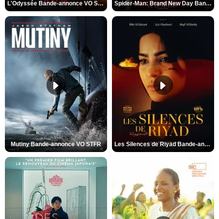
L'Odyssée Bande-annonce VO STFR
Spider-Man: Brand New Day Bande-annonce VO STFR
Mutiny Bande-annonce VO STFR
Les Silences de Riyad Bande-annonce VO STFR