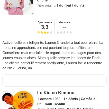
Cliche
Titre original
I do (but I don't)
Spectateurs
Mes amis
3,3
--
Active, belle et intelligente, Lauren Crandell a tout pour plaire. La
trentaine approchant, elle est pourtant toujours célibataire.
Conseillère matrimoniale, elle organise des mariages pour des
jeunes couples aisés. Alors qu'elle prépare les noces de Darla,
une cliente particulièrement horripilante, Lauren fait la rencontre
de Nick Corina, un ...
Le Kid en Kimono
1 octobre 1959
|
1h 33min
|
Comédie
De
Frank Tashlin
Avec
Jerry Lewis
,
Marie McDonald
,