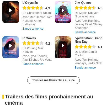
L'Odyssée
Jim Queen
4,3
4,3
De Christopher Nolan
De Marco Nguyen,
Nicolas Athane
Avec Matt Damon, Tom
Holland, Anne
Avec Alex Ramires,
Hathaway
Jérémy Gillet, Shirley
Souagnon
Bande-annonce
Bande-annonce
In Waves
Spider-Man: Brand
New Day
4,2
4,1
De Phuong Mai
Nguyen
De Destin Daniel
Cretton
Avec Lyna Khoudri,
Paul Kircher, Rio Vega
Avec Tom Holland,
Zendaya, Sadie Sink
Bande-annonce
Bande-annonce
Tous les meilleurs films au ciné
Trailers des films prochainement au
cinéma