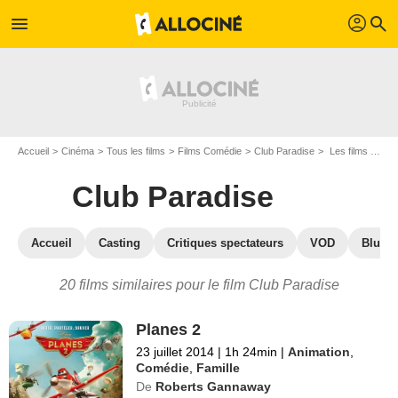
profil
menu
search
Accueil
Cinéma
Tous les films
Films Comédie
Club Paradise
Les films similaires à "Club Paradise"
Club Paradise
Accueil
Casting
Critiques spectateurs
VOD
Blu-Ra
20 films similaires pour le film Club Paradise
Planes 2
23 juillet 2014
|
1h 24min
|
Animation
,
Comédie
,
Famille
De
Roberts Gannaway