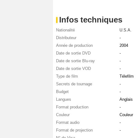
Infos techniques
Nationalité
U.S.A.
Distributeur
-
Année de production
2004
Date de sortie DVD
-
Date de sortie Blu-ray
-
Date de sortie VOD
-
Type de film
Télefilm
Secrets de tournage
-
Budget
-
Langues
Anglais
Format production
-
Couleur
Couleur
Format audio
-
Format de projection
-
N° de Visa
-