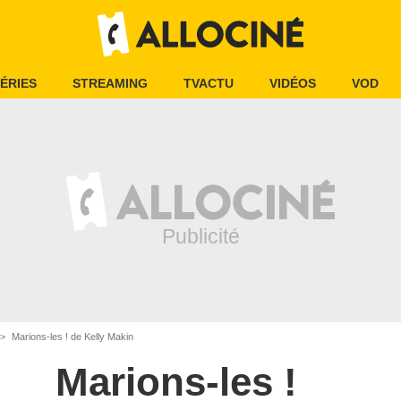
ÉRIES
STREAMING
TVACTU
VIDÉOS
VOD
Marions-les ! de Kelly Makin
Marions-les !