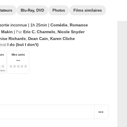
tateurs
Blu-Ray, DVD
Photos
Films similaires
sortie inconnue
|
1h 25min
|
Comédie
,
Romance
y Makin
Par
Eric C. Charmelo
,
Nicole Snyder
|
nise Richards
,
Dean Cain
,
Karen Cliche
ginal
I do (but I don't)
urs
Mes amis
--
tiques