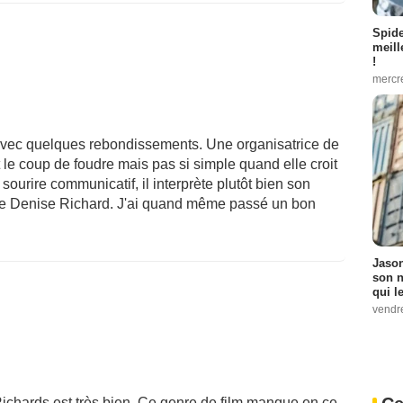
Spid
meill
!
mercr
 avec quelques rebondissements. Une organisatrice de
 le coup de foudre mais pas si simple quand elle croit
 sourire communicatif, il interprète plutôt bien son
de Denise Richard. J'ai quand même passé un bon
Jason
son n
qui le
vendre
Richards est très bien. Ce genre de film manque en ce