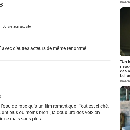
s
mercr
Suivre son activité
t' avec d'autres acteurs de même renommé.
"Un h
risqu
des r
bel 
mercr
8
 l'eau de rose qu'à un film romantique. Tout est cliché,
 jouent plus ou moins bien ( la doublure des voix en
tique mais sans plus.