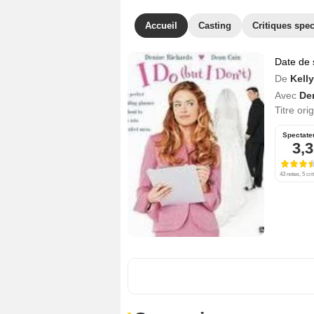
Accueil
Casting
Critiques spec
Date de 
De
Kell
Avec
De
Titre ori
Spectate
3,3
43 notes, 5 cri