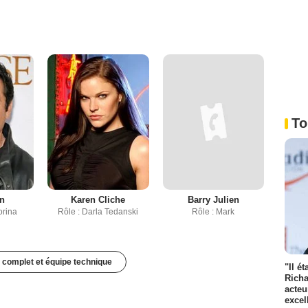
To
n
Karen Cliche
Barry Julien
orina
Rôle : Darla Tedanski
Rôle : Mark
 complet et équipe technique
"Il é
Richa
acteu
excel