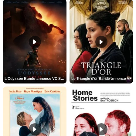
L'Odyssée Bande-annonce VO STFR
Le Triangle d'or Bande-annonce VF