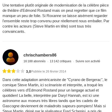
Une tentative plutôt originale de modernisation de la célèbre pièce
de théâtre d'Edmond Rostand mais on peut regretter que ce film
manque un peu de folie. Si Roxanne se laisse aisément regarder
l'ensemble reste trop convenu pour réellement nous emballer. Par
contre les acteurs (Steve Martin en tête) sont tous très
convaincants.
chrischambers86
16 188 abonnés
13 142 critiques
Suivre son activité
3,0
Publiée le 26 février 2014
Dans cette adaptation amèricanisèe de "Cyrano de Bergerac", le
comique Steve Martin, ici scènariste et interprète, a troquè les
cèlèbres vers d'Edmond Rostand pour un langage actuel et
quotidien! La belle, interprètèe par Daryl Hannah, est ici une
astronome aux moeurs très libres tandis que les cadets de
Gascogne deviennent de maladroits sapeurs-pompiers! Mais si
Steve Martin, dirigè par le rèalisateur Fred Schepisi, a pris de ...