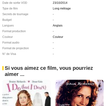
Date de sortie VOD
23/10/2014
Type de film
Long métrage
Secrets de tournage
-
Budget
-
Langues
Anglais
Format production
-
Couleur
Couleur
Format audio
-
Format de projection
-
N° de Visa
-
Si vous aimez ce film, vous pourriez
aimer ...