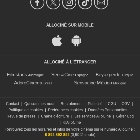
ALLOCINÉ SUR MOBILE
ALLOCINÉ À L'ÉTRANGER
Filmstarts
SensaCine
Beyazperde
Allemagne
Espagne
Turquie
AdoroCinema
Sensacine México
Brésil
Mexique
Contact
|
Qui sommes-nous
|
Recrutement
|
Publicité
|
CGU
|
CGV
|
Politique de cookies
|
Préférences cookies
|
Données Personnelles
|
Revue de presse
|
Charte d'écriture
|
Les services AlloCiné
|
Gérer Utiq
|
©AlloCiné
Retrouvez tous les horaires et infos de votre cinéma sur le numéro AlloCiné :
0 892 892 892
(0,90€/minute)