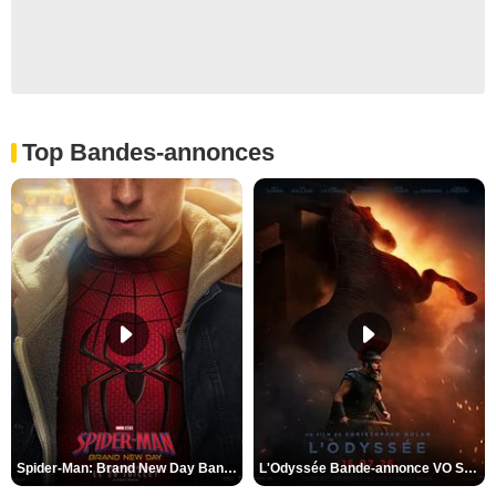
Top Bandes-annonces
Spider-Man: Brand New Day Bande-annonce VO STFR
L'Odyssée Bande-annonce VO STFR