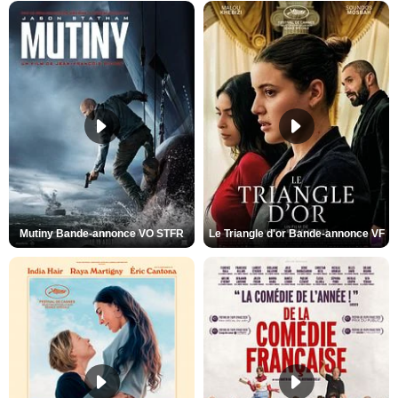
Mutiny Bande-annonce VO STFR
Le Triangle d'or Bande-annonce VF