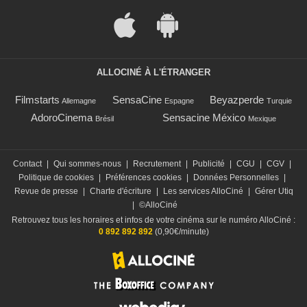
ALLOCINÉ À L'ÉTRANGER
Filmstarts
SensaCine
Beyazperde
Allemagne
Espagne
Turquie
AdoroCinema
Sensacine México
Brésil
Mexique
Contact
|
Qui sommes-nous
|
Recrutement
|
Publicité
|
CGU
|
CGV
|
Politique de cookies
|
Préférences cookies
|
Données Personnelles
|
Revue de presse
|
Charte d'écriture
|
Les services AlloCiné
|
Gérer Utiq
|
©AlloCiné
Retrouvez tous les horaires et infos de votre cinéma sur le numéro AlloCiné :
0 892 892 892
(0,90€/minute)