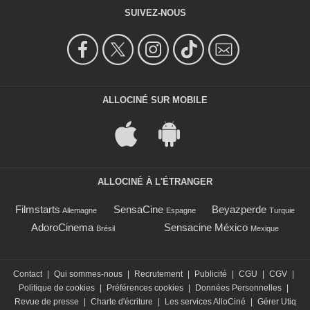
SUIVEZ-NOUS
ALLOCINÉ SUR MOBILE
ALLOCINÉ À L'ÉTRANGER
Filmstarts
SensaCine
Beyazperde
Allemagne
Espagne
Turquie
AdoroCinema
Sensacine México
Brésil
Mexique
Contact
|
Qui sommes-nous
|
Recrutement
|
Publicité
|
CGU
|
CGV
|
Politique de cookies
|
Préférences cookies
|
Données Personnelles
|
Revue de presse
|
Charte d'écriture
|
Les services AlloCiné
|
Gérer Utiq