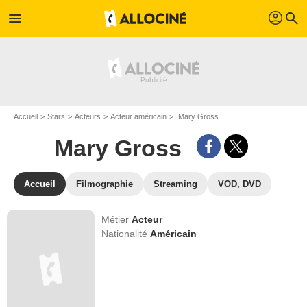
profil
menu
search
Accueil
Stars
Acteurs
Acteur américain
Mary Gross
Mary Gross
Accueil
Filmographie
Streaming
VOD, DVD
Métier
Acteur
Nationalité
Américain