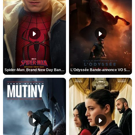
Spider-Man: Brand New Day Bande-annonce VO STFR
L'Odyssée Bande-annonce VO STFR