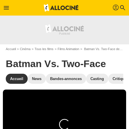
profil
menu
search
Accueil
Cinéma
Tous les films
Films Animation
Batman Vs. Two-Face de Rick Morales
Batman Vs. Two-Face
Accueil
News
Bandes-annonces
Casting
Critiques