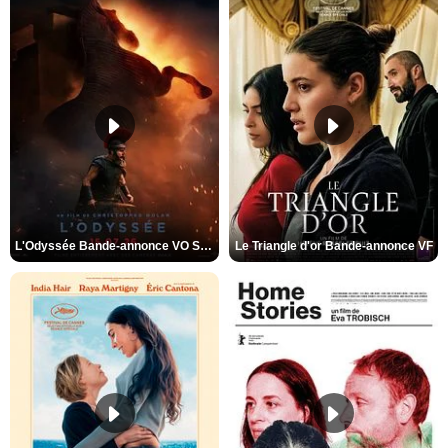
L'Odyssée Bande-annonce VO STFR
Le Triangle d'or Bande-annonce VF