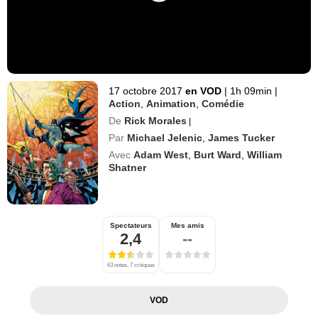
17 octobre 2017
en VOD
|
1h 09min
|
Action
,
Animation
,
Comédie
De
Rick Morales
|
Par
Michael Jelenic
,
James Tucker
Avec
Adam West
,
Burt Ward
,
William
Shatner
Spectateurs
Mes amis
2,4
--
63 notes, 7 critiques
VOD