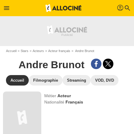
profil
menu
search
Accueil
Stars
Acteurs
Acteur français
Andre Brunot
Andre Brunot
Accueil
Filmographie
Streaming
VOD, DVD
Métier
Acteur
Nationalité
Français