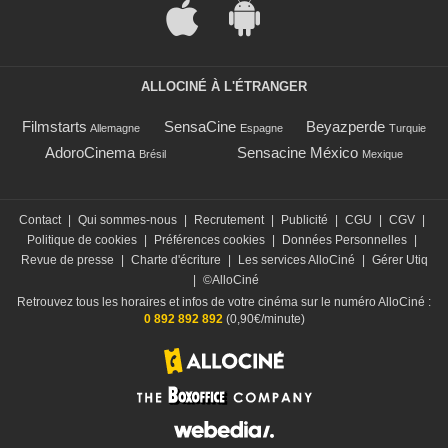
ALLOCINÉ À L'ÉTRANGER
Filmstarts
SensaCine
Beyazperde
Allemagne
Espagne
Turquie
AdoroCinema
Sensacine México
Brésil
Mexique
Contact
|
Qui sommes-nous
|
Recrutement
|
Publicité
|
CGU
|
CGV
|
Politique de cookies
|
Préférences cookies
|
Données Personnelles
|
Revue de presse
|
Charte d'écriture
|
Les services AlloCiné
|
Gérer Utiq
|
©AlloCiné
Retrouvez tous les horaires et infos de votre cinéma sur le numéro AlloCiné :
0 892 892 892
(0,90€/minute)