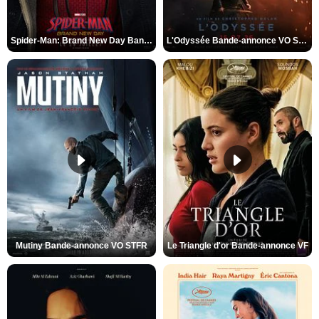
Spider-Man: Brand New Day Bande-annonce VO STFR
L'Odyssée Bande-annonce VO STFR
Mutiny Bande-annonce VO STFR
Le Triangle d'or Bande-annonce VF