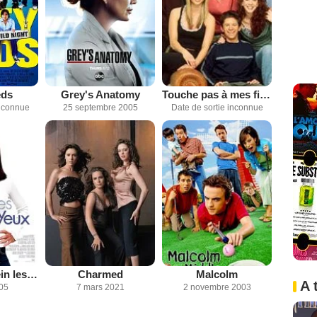
eds
Grey's Anatomy
Touche pas à mes filles
inconnue
25 septembre 2005
Date de sortie inconnue
Des étoiles plein les yeux
Charmed
Malcolm
A 
005
7 mars 2021
2 novembre 2003