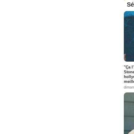
Sé
"Ça l
Stone
holly
meill
diman