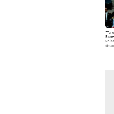
"Tu n
Eastw
un be
diman