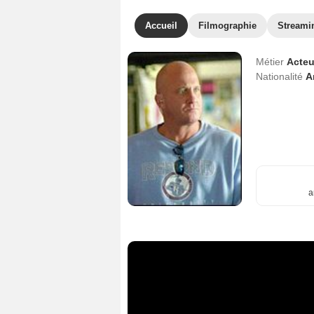
Accueil
Filmographie
Streami
Métier
Acteu
Nationalité
A
a