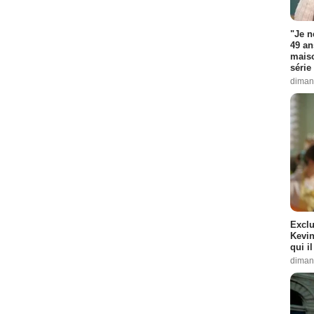
"Je n
49 an
maiso
série 
diman
Exclu
Kevin
qui i
diman