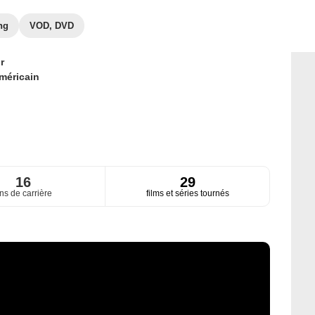
ng
VOD, DVD
r
méricain
16
29
ns de carrière
films et séries tournés