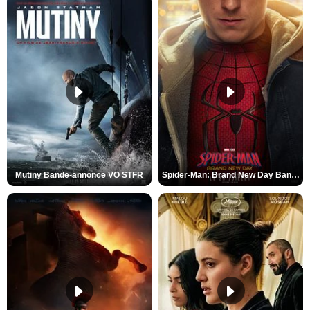
Mutiny Bande-annonce VO STFR
Spider-Man: Brand New Day Bande-annonce VO STFR