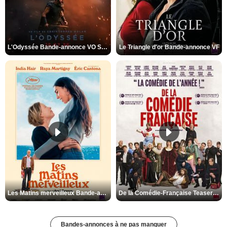
L'Odyssée Bande-annonce VO STFR
Le Triangle d'or Bande-annonce VF
Les Matins merveilleux Bande-annonce VF
De la Comédie-Française Teaser VF
Bandes-annonces à ne pas manquer