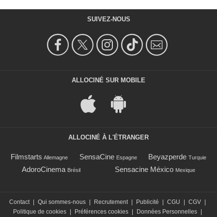
SUIVEZ-NOUS
ALLOCINÉ SUR MOBILE
ALLOCINÉ À L'ÉTRANGER
Filmstarts
SensaCine
Beyazperde
Allemagne
Espagne
Turquie
AdoroCinema
Sensacine México
Brésil
Mexique
Contact
|
Qui sommes-nous
|
Recrutement
|
Publicité
|
CGU
|
CGV
|
Politique de cookies
|
Préférences cookies
|
Données Personnelles
|