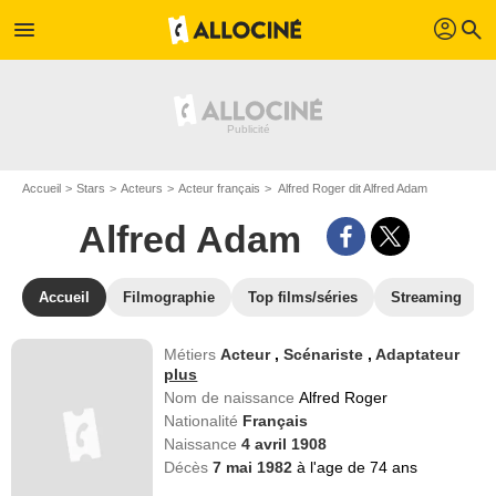
profil
menu
search
Accueil
Stars
Acteurs
Acteur français
Alfred Roger dit Alfred Adam
Alfred Adam
Accueil
Filmographie
Top films/séries
Streaming
Métiers
Acteur
,
Scénariste
,
Adaptateur
plus
Nom de naissance
Alfred Roger
Nationalité
Français
Naissance
4 avril 1908
Décès
7 mai 1982
à l'age de 74 ans