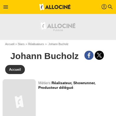
profil
menu
search
Accueil
Stars
Réalisateurs
Johann Bucholz
Johann Bucholz
Accueil
Métiers
Réalisateur,
Showrunner,
Producteur délégué