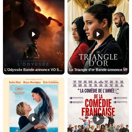
L'Odyssée Bande-annonce VO STFR
Le Triangle d'or Bande-annonce VF