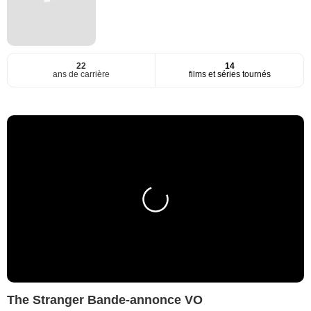
22
14
ans de carrière
films et séries tournés
The Stranger Bande-annonce VO