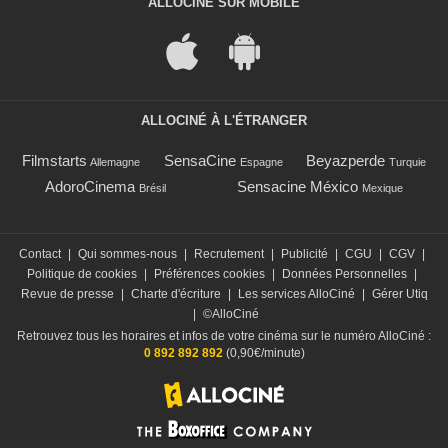
ALLOCINÉ SUR MOBILE
ALLOCINÉ À L'ÉTRANGER
Filmstarts
SensaCine
Beyazperde
Allemagne
Espagne
Turquie
AdoroCinema
Sensacine México
Brésil
Mexique
Contact
|
Qui sommes-nous
|
Recrutement
|
Publicité
|
CGU
|
CGV
|
Politique de cookies
|
Préférences cookies
|
Données Personnelles
|
Revue de presse
|
Charte d'écriture
|
Les services AlloCiné
|
Gérer Utiq
|
©AlloCiné
Retrouvez tous les horaires et infos de votre cinéma sur le numéro AlloCiné :
0 892 892 892
(0,90€/minute)