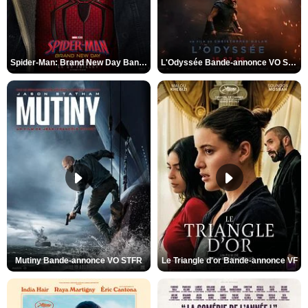
Spider-Man: Brand New Day Bande-annonce VO STFR
L'Odyssée Bande-annonce VO STFR
Mutiny Bande-annonce VO STFR
Le Triangle d'or Bande-annonce VF