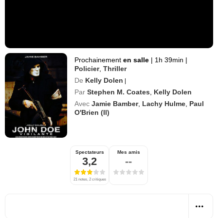
Prochainement
en salle
|
1h 39min
|
Policier
,
Thriller
De
Kelly Dolen
|
Par
Stephen M. Coates
,
Kelly Dolen
Avec
Jamie Bamber
,
Lachy Hulme
,
Paul
O'Brien (II)
Spectateurs
Mes amis
3,2
--
21 notes, 2 critiques