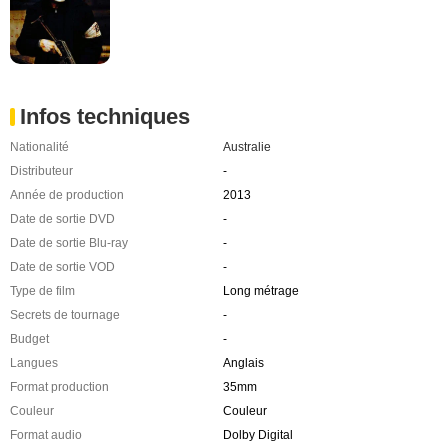
Infos techniques
Nationalité
Australie
Distributeur
-
Année de production
2013
Date de sortie DVD
-
Date de sortie Blu-ray
-
Date de sortie VOD
-
Type de film
Long métrage
Secrets de tournage
-
Budget
-
Langues
Anglais
Format production
35mm
Couleur
Couleur
Format audio
Dolby Digital