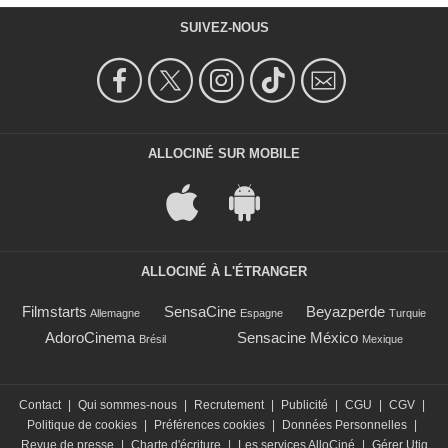
SUIVEZ-NOUS
ALLOCINÉ SUR MOBILE
ALLOCINÉ À L'ÉTRANGER
Filmstarts
SensaCine
Beyazperde
Allemagne
Espagne
Turquie
AdoroCinema
Sensacine México
Brésil
Mexique
Contact
|
Qui sommes-nous
|
Recrutement
|
Publicité
|
CGU
|
CGV
|
Politique de cookies
|
Préférences cookies
|
Données Personnelles
|
Revue de presse
|
Charte d'écriture
|
Les services AlloCiné
|
Gérer Utiq