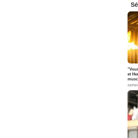
Sé
"Vous
et He
muscl
samed