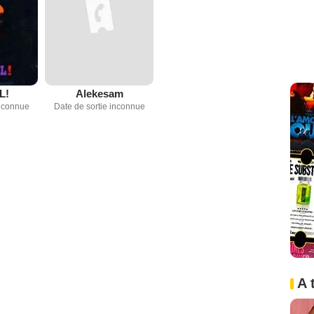
L!
Alekesam
inconnue
Date de sortie inconnue
A 