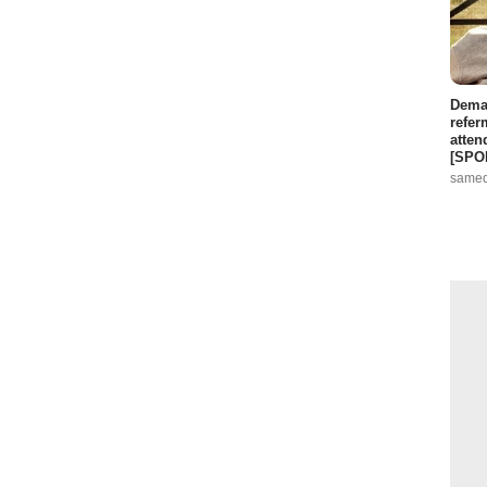
Demai
refer
atten
[SPO
samed