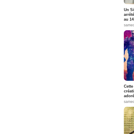
Un Si
arrêt
au 14
samed
Cette
créat
adoré
samed