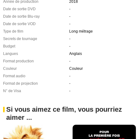
Année de production
2018
Date de sortie DVD
-
Date de sortie Blu-ray
-
Date de sortie VOD
-
Type de film
Long métrage
Secrets de tournage
-
Budget
-
Langues
Anglais
Format production
-
Couleur
Couleur
Format audio
-
Format de projection
-
N° de Visa
-
Si vous aimez ce film, vous pourriez
aimer ...