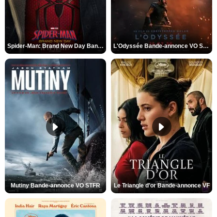
Spider-Man: Brand New Day Bande-annonce VO STFR
L'Odyssée Bande-annonce VO STFR
Mutiny Bande-annonce VO STFR
Le Triangle d'or Bande-annonce VF