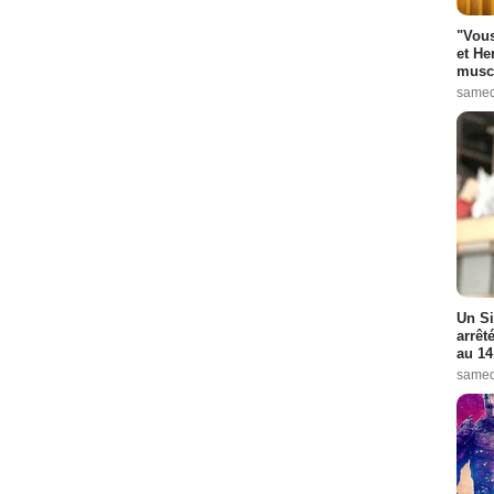
"Vous
et He
muscl
samed
Un Si
arrêt
au 14
samed