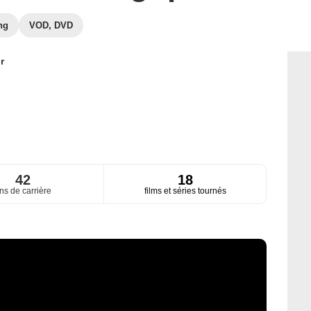
ng
VOD, DVD
r
42
18
ns de carrière
films et séries tournés