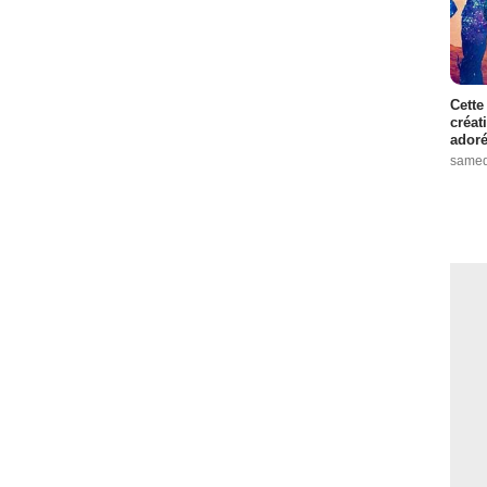
Cette
créat
adoré
samed