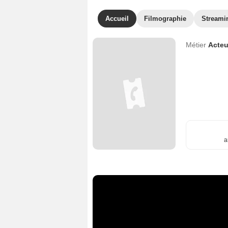
Accueil
Filmographie
Streami
Métier
Acteu
a