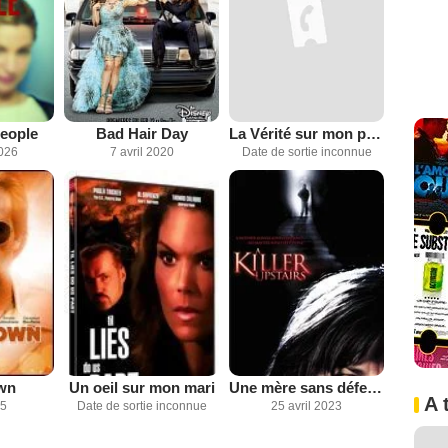
People
Bad Hair Day
La Vérité sur mon passé
2026
7 avril 2020
Date de sortie inconnue
wn
Un oeil sur mon mari
Une mère sans défense
A 
25
Date de sortie inconnue
25 avril 2023