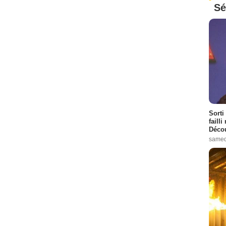
Sé
Sorti
failli
Décou
samed