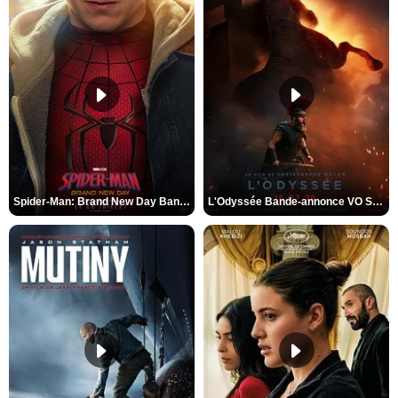
Spider-Man: Brand New Day Bande-annonce VO STFR
L'Odyssée Bande-annonce VO STFR