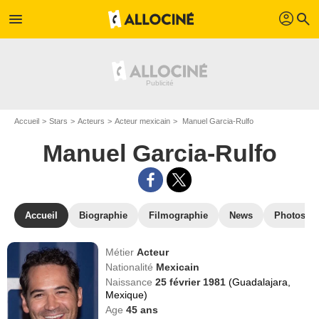
profil
menu
search
Accueil
Stars
Acteurs
Acteur mexicain
Manuel Garcia-Rulfo
Manuel Garcia-Rulfo
Accueil
Biographie
Filmographie
News
Photos
Métier
Acteur
Nationalité
Mexicain
Naissance
25 février 1981
(Guadalajara,
Mexique)
Age
45
ans