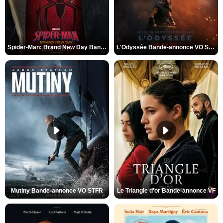
Spider-Man: Brand New Day Bande-annonce VO STFR
L'Odyssée Bande-annonce VO STFR
Mutiny Bande-annonce VO STFR
Le Triangle d'or Bande-annonce VF