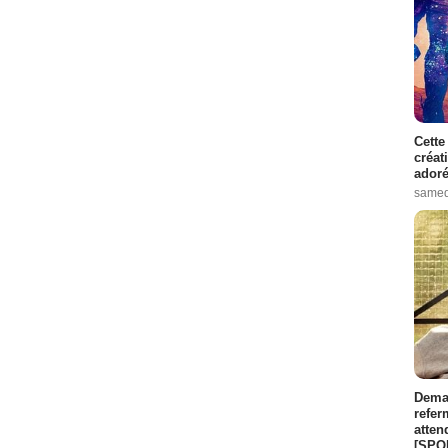
Cette
créat
adoré
samed
Demai
refer
atten
[SPO