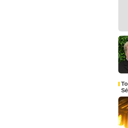
To
Sé