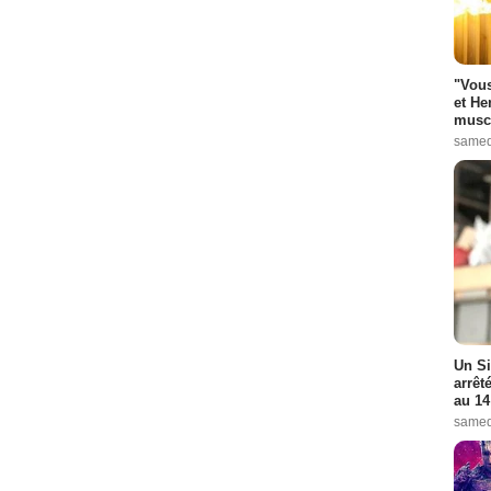
"Vous
et He
muscl
samed
Un Si
arrêt
au 14
samed