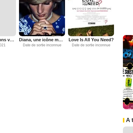
Apollo : Missions vers la Lune
Diana, une icône mystérieuse
Love Is All You Need?
2021
Date de sortie inconnue
Date de sortie inconnue
A 