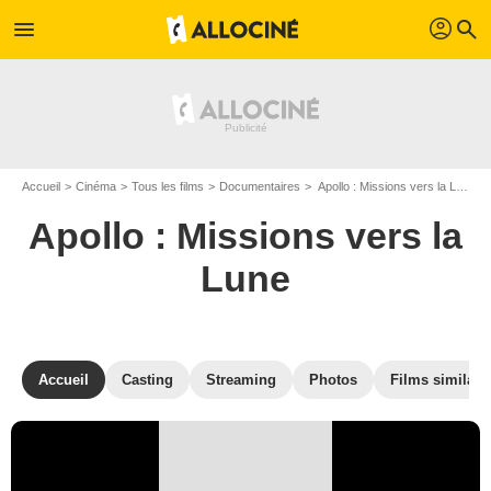
profil
menu
search
Accueil
Cinéma
Tous les films
Documentaires
Apollo : Missions vers la Lune de Tom Jennings (I)
Apollo : Missions vers la
Lune
Accueil
Casting
Streaming
Photos
Films similair