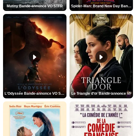
Mutiny Bande-annonce VO STFR
Spider-Man: Brand New Day Bande-annonce VO STFR
L'Odyssée Bande-annonce VO STFR
Le Triangle d'or Bande-annonce VF