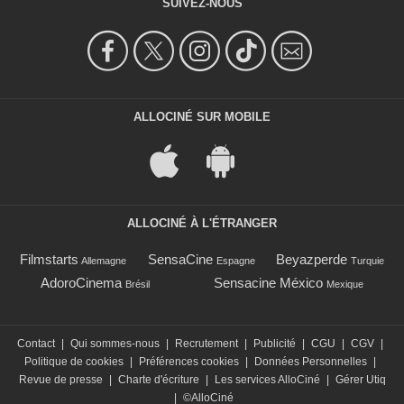
SUIVEZ-NOUS
ALLOCINÉ SUR MOBILE
ALLOCINÉ À L'ÉTRANGER
Filmstarts
SensaCine
Beyazperde
Allemagne
Espagne
Turquie
AdoroCinema
Sensacine México
Brésil
Mexique
Contact
|
Qui sommes-nous
|
Recrutement
|
Publicité
|
CGU
|
CGV
|
Politique de cookies
|
Préférences cookies
|
Données Personnelles
|
Revue de presse
|
Charte d'écriture
|
Les services AlloCiné
|
Gérer Utiq
|
©AlloCiné