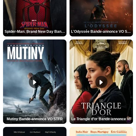
Spider-Man: Brand New Day Bande-annonce VO STFR
L'Odyssée Bande-annonce VO STFR
Mutiny Bande-annonce VO STFR
Le Triangle d'or Bande-annonce VF