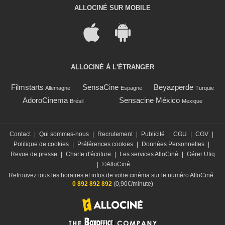
ALLOCINÉ SUR MOBILE
ALLOCINÉ À L'ÉTRANGER
Filmstarts
SensaCine
Beyazperde
Allemagne
Espagne
Turquie
AdoroCinema
Sensacine México
Brésil
Mexique
Contact
|
Qui sommes-nous
|
Recrutement
|
Publicité
|
CGU
|
CGV
|
Politique de cookies
|
Préférences cookies
|
Données Personnelles
|
Revue de presse
|
Charte d'écriture
|
Les services AlloCiné
|
Gérer Utiq
|
©AlloCiné
Retrouvez tous les horaires et infos de votre cinéma sur le numéro AlloCiné :
0 892 892 892
(0,90€/minute)