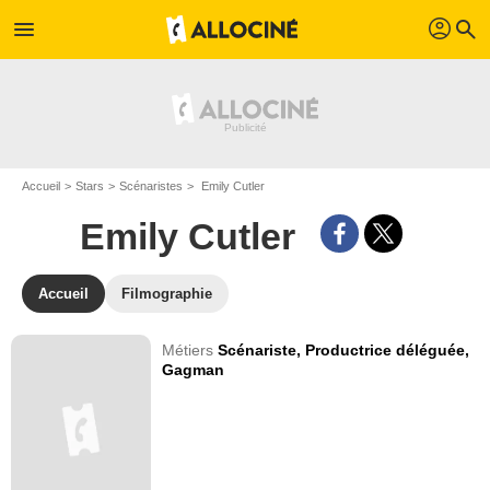
profil
menu
search
Accueil
Stars
Scénaristes
Emily Cutler
Emily Cutler
Accueil
Filmographie
Métiers
Scénariste,
Productrice déléguée,
Gagman