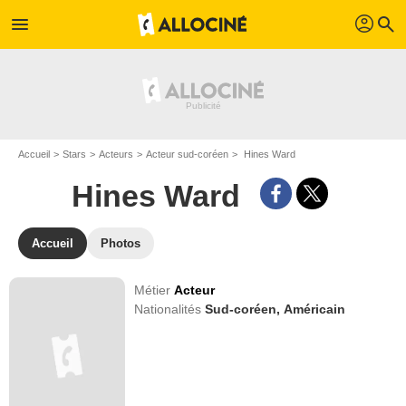
profil
menu
search
Accueil
Stars
Acteurs
Acteur sud-coréen
Hines Ward
Hines Ward
Accueil
Photos
Métier
Acteur
Nationalités
Sud-coréen,
Américain