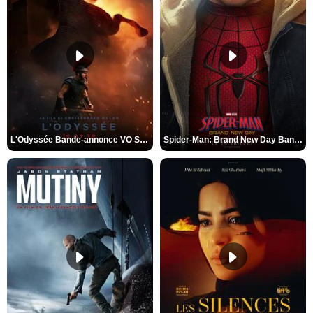
L'Odyssée Bande-annonce VO STFR
Spider-Man: Brand New Day Bande-annonce VO STFR