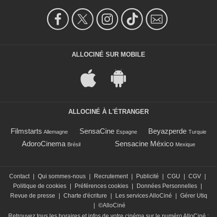
ALLOCINÉ SUR MOBILE
ALLOCINÉ À L'ÉTRANGER
Filmstarts
SensaCine
Beyazperde
Allemagne
Espagne
Turquie
AdoroCinema
Sensacine México
Brésil
Mexique
Contact
|
Qui sommes-nous
|
Recrutement
|
Publicité
|
CGU
|
CGV
|
Politique de cookies
|
Préférences cookies
|
Données Personnelles
|
Revue de presse
|
Charte d'écriture
|
Les services AlloCiné
|
Gérer Utiq
|
©AlloCiné
Retrouvez tous les horaires et infos de votre cinéma sur le numéro AlloCiné :