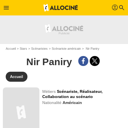
profil
menu
search
Accueil
Stars
Scénaristes
Scénariste américain
Nir Paniry
Nir Paniry
Accueil
Métiers
Scénariste,
Réalisateur,
Collaboration au scénario
Nationalité
Américain