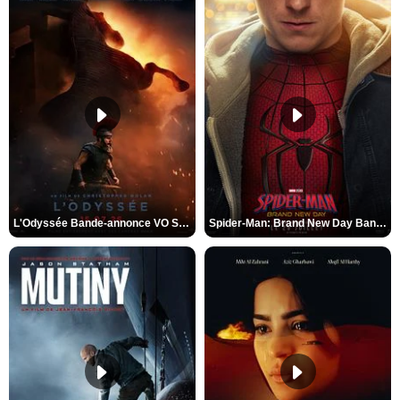
L'Odyssée Bande-annonce VO STFR
Spider-Man: Brand New Day Bande-annonce VO STFR