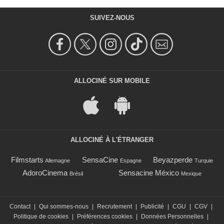
SUIVEZ-NOUS
ALLOCINÉ SUR MOBILE
ALLOCINÉ À L'ÉTRANGER
Filmstarts
SensaCine
Beyazperde
Allemagne
Espagne
Turquie
AdoroCinema
Sensacine México
Brésil
Mexique
Contact
|
Qui sommes-nous
|
Recrutement
|
Publicité
|
CGU
|
CGV
|
Politique de cookies
|
Préférences cookies
|
Données Personnelles
|