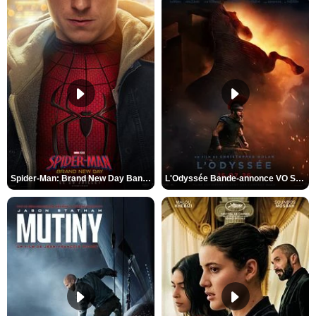
Spider-Man: Brand New Day Bande-annonce VO STFR
L'Odyssée Bande-annonce VO STFR