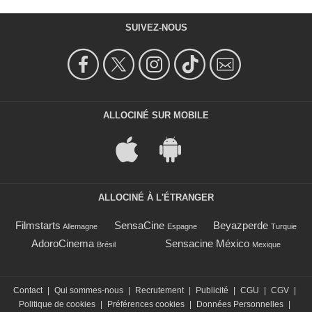
SUIVEZ-NOUS
ALLOCINÉ SUR MOBILE
ALLOCINÉ À L'ÉTRANGER
Filmstarts
SensaCine
Beyazperde
Allemagne
Espagne
Turquie
AdoroCinema
Sensacine México
Brésil
Mexique
Contact
|
Qui sommes-nous
|
Recrutement
|
Publicité
|
CGU
|
CGV
|
Politique de cookies
|
Préférences cookies
|
Données Personnelles
|