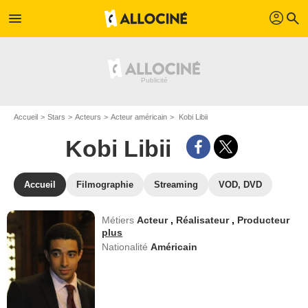
profil
menu
search
Accueil
Stars
Acteurs
Acteur américain
Kobi Libii
Kobi Libii
Accueil
Filmographie
Streaming
VOD, DVD
Métiers
Acteur
,
Réalisateur
,
Producteur
plus
Nationalité
Américain