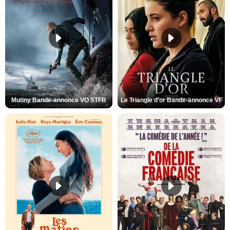
Mutiny Bande-annonce VO STFR
Le Triangle d'or Bande-annonce VF