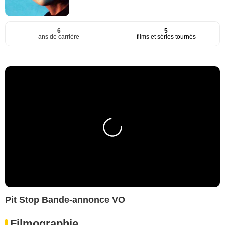
6
5
ans de carrière
films et séries tournés
Pit Stop Bande-annonce VO
Filmographie