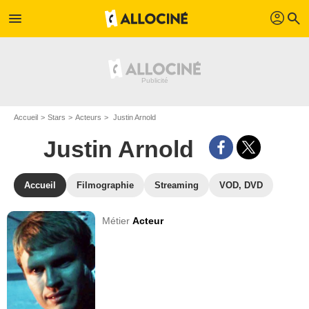
profil
menu
search
Accueil
Stars
Acteurs
Justin Arnold
Justin Arnold
Accueil
Filmographie
Streaming
VOD, DVD
Métier
Acteur