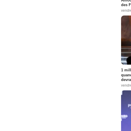
Amour
des F
vendr
1 mil
quand
devra
vendr