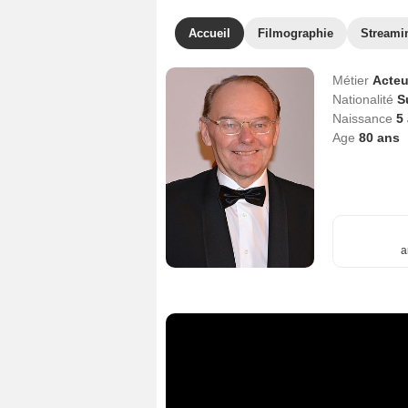
Accueil
Filmographie
Streami
Métier
Acteu
Nationalité
S
Naissance
5 
Age
80
ans
a