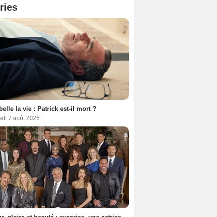
ries
belle la vie : Patrick est-il mort ?
edi 7 août 2026