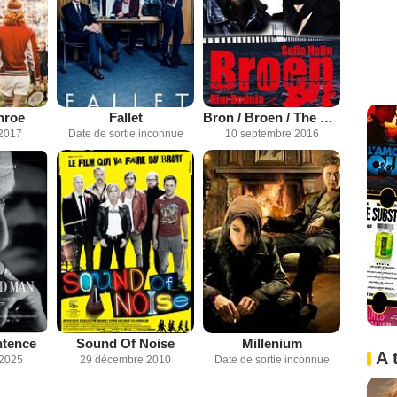
nroe
Fallet
Bron / Broen / The Bridge (2011)
2017
Date de sortie inconnue
10 septembre 2016
ntence
Sound Of Noise
Millenium
A 
 2025
29 décembre 2010
Date de sortie inconnue