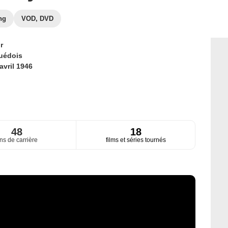
ng
VOD, DVD
r
uédois
avril 1946
48
18
ns de carrière
films et séries tournés