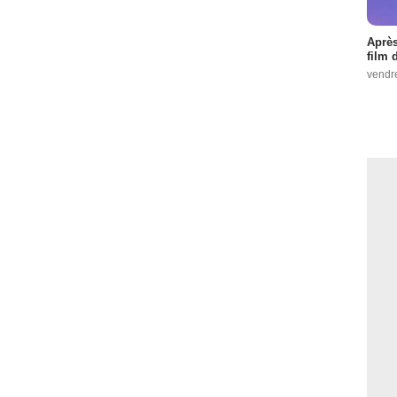
Après
film 
vendr